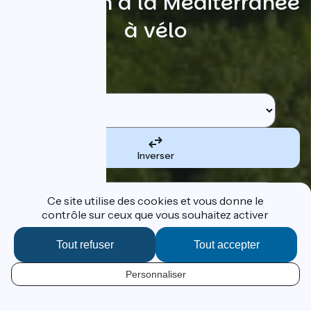
Du Léman à la Méditerranée
à vélo
Rechercher
Etape de départ
Inverser
Etape d'arrivée
Ce site utilise des cookies et vous donne le
contrôle sur ceux que vous souhaitez activer
Tout refuser
Tout accepter
Je suis le tracé
Personnaliser
FR