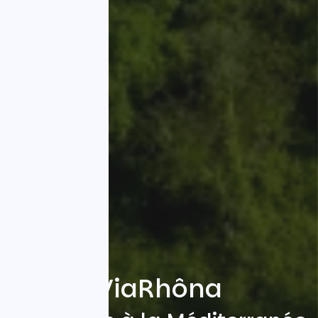
ViaRhôna