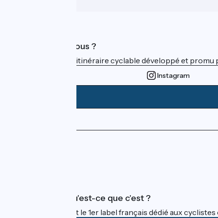
Qui sommes-nous ?
ViaRhôna est un itinéraire cyclable développé et promu par
Instagram
Espace Presse
Espace Pro
FAQ
Accueil Vélo qu'est-ce que c'est ?
Accueil Vélo c'est le 1er label français dédié aux cycliste