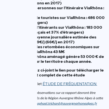
000 (1,1 millions en 2017)
Estimation personnes sur l’itinéraire ViaRhôna :
2 613 000
Estimation de touristes sur ViaRhôna : 486 000
(25% d'étrangers)
Estimation d’itinérants sur ViaRhôna : 183 000
(63% de français et 37% d’étrangers)
Dépense moyenne journalière estimée des
touristes : 69€/j (66€/j en 2017)
Estimation des retombées économiques sur
l’itinéraire ViaRhôna 43 M€
1km de ViaRhôna aménagé génère 53 000 € de
dépenses sur le territoire chaque année.
Vous retrouverez ci-joint le lien pour télécharger le
rapport complet de cette étude
rapport complet
ÉTUDE DE FRÉQUENTATION
Les éventuelles observations sur ce rapport devront être
communiquées auprès de la Région Auvergne Rhône Alpes à cette
adresse mail-ci :
raphael.trichard@auvergnerhonealpes.fr