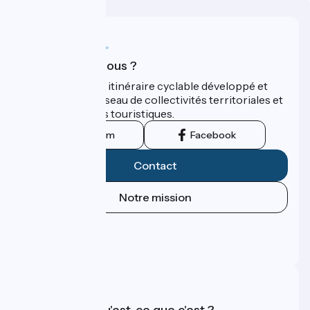
Qui sommes-nous ?
ViaRhôna est un itinéraire cyclable développé et
promu par un réseau de collectivités territoriales et
leurs institutions touristiques.
Instagram
Facebook
Contact
Notre mission
Espace Presse
Espace Pro
FAQ
Accueil Vélo qu'est-ce que c'est ?