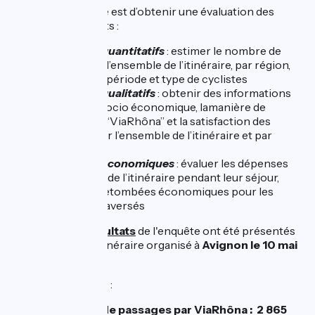
L’objectif de l’étude est d’obtenir une évaluation des
indicateurs suivants :
Indicateurs quantitatifs
: estimer le nombre de
cyclistes sur l’ensemble de l’itinéraire, par région,
par tronçon, période et type de cyclistes
Indicateurs qualitatifs
: obtenir des informations
sur le profil socio économique, lamanière de
consommer “ViaRhôna” et la satisfaction des
cyclistes pour l’ensemble de l’itinéraire et par
section
Indicateurs économiques
: évaluer les dépenses
des cyclistes de l’itinéraire pendant leur séjour,
estimer les retombées économiques pour les
territoires traversés
Les premiers résultats
de l'enquête ont été présentés
lors du comité d'itinéraire organisé à
Avignon le 10 mai
2023.
Quelques résultats :
Estimation de passages par ViaRhôna : 2 865