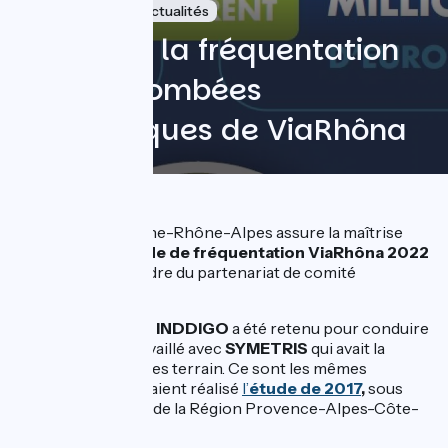
26 mai 2023
Actualités
Etude sur la fréquentation
et les retombées
économiques de ViaRhôna
La Région Auvergne-Rhône-Alpes assure la maîtrise
d’ouvrage de l’
étude de fréquentation ViaRhôna 2022
réalisée dans le cadre du partenariat de comité
d’itinéraire.
Le bureau d’études
INDDIGO
a été retenu pour conduire
cette étude. Il a travaillé avec
SYMETRIS
qui avait la
charge des enquêtes terrain. Ce sont les mêmes
prestataires qui avaient réalisé
l’
étude de 2017
,
sous
maîtrise d’ouvrage de la Région Provence-Alpes-Côte-
d’Azur.