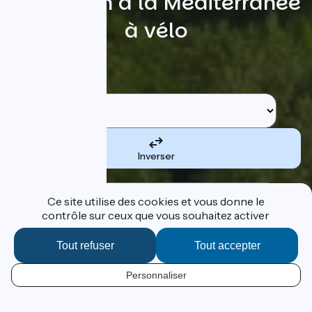
Du Léman à la Méditerranée
à vélo
Rechercher
Etape de départ
Inverser
Etape d'arrivée
Ce site utilise des cookies et vous donne le
contrôle sur ceux que vous souhaitez activer
Tout refuser
Tout accepter
Je suis le tracé
Personnaliser
FR