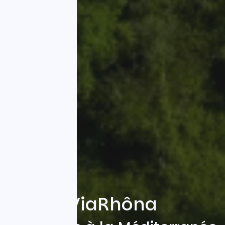
ViaRhôna