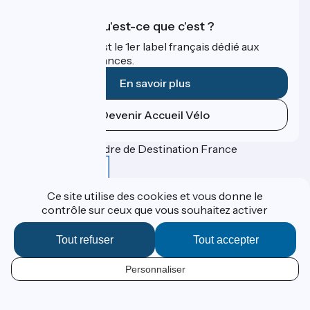
Accueil Vélo qu'est-ce que c'est ?
Accueil Vélo c'est le 1er label français dédié aux
cyclistes en vacances.
En savoir plus
Devenir Accueil Vélo
Financé dans le cadre de Destination France
Ce site utilise des cookies et vous donne le
contrôle sur ceux que vous souhaitez activer
Contact
Données personnelles
Espace Presse
Tout refuser
Tout accepter
Mentions légales
Réalisation :
StudioJuillet
et
France Vélo Tourisme
Personnaliser
FR