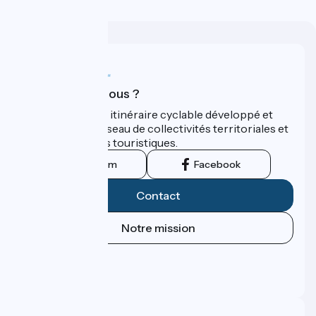
Qui sommes-nous ?
ViaRhôna est un itinéraire cyclable développé et
promu par un réseau de collectivités territoriales et
leurs institutions touristiques.
Instagram
Facebook
Contact
Notre mission
Espace Presse
Espace Pro
FAQ