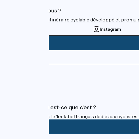
Qui sommes-nous ?
ViaRhôna est un itinéraire cyclable développé et promu par
Instagram
Espace Presse
Espace Pro
FAQ
Accueil Vélo qu'est-ce que c'est ?
Accueil Vélo c'est le 1er label français dédié aux cycliste