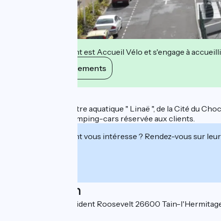
Cet établissement est Accueil Vélo et s'engage à accueilli
Voir ses engagements
Description
A proximité du centre aquatique " Linaë ", de la Cité du C
Aire de services camping-cars réservée aux clients.
Cet établissement vous intéresse ? Rendez-vous sur leur 
Localisation
56, Avenue du Président Roosevelt 26600 Tain-l'Hermitag