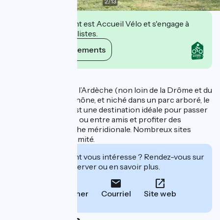
2
/
13
Cet établissement est Accueil Vélo et s'engage à
accueillir des cyclistes.
Voir ses engagements
Description
Situé aux portes de l’Ardèche (non loin de la Drôme et du
Gard), au bord du Rhône, et niché dans un parc arboré, le
Camping du Lion est une destination idéale pour passer
un séjour en famille ou entre amis et profiter des
charmes de l’Ardèche méridionale. Nombreux sites
touristiques à proximité.
Cet établissement vous intéresse ? Rendez-vous sur
leur site pour réserver ou en savoir plus.
Téléphoner
Courriel
Site web