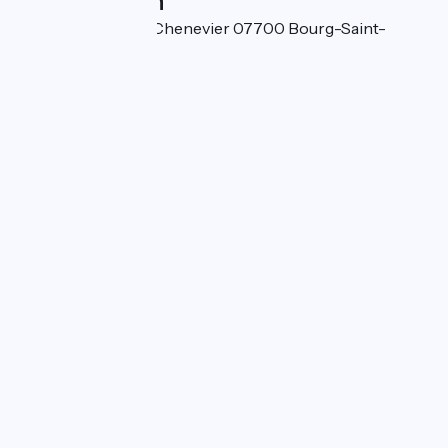
Localisation
Quartier de l'Île du Chenevier 07700 Bourg-Saint-
Andéol