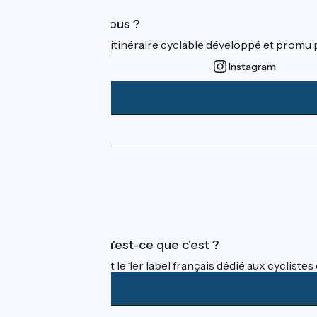
Qui sommes-nous ?
ViaRhôna est un itinéraire cyclable développé et promu par
Instagram
Espace Presse
Espace Pro
FAQ
Accueil Vélo qu'est-ce que c'est ?
Accueil Vélo c'est le 1er label français dédié aux cycliste