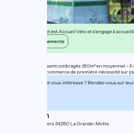
Cet établissement est Accueil Vélo et s'engage à accueilli
Voir ses engagements
Description
195 emplacements semi ombragés (80m² en moyenne) - 5 em
peupleraie. Snack, commerce de première nécessité sur plac
Cet établissement vous intéresse ? Rendez-vous sur leur 
Localisation
195 allée des Peupliers 34280 La Grande-Motte