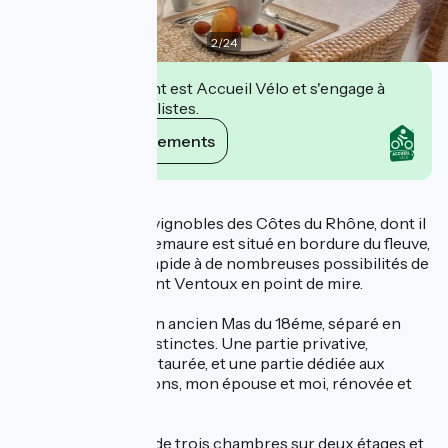
2
/
24
Cet établissement est Accueil Vélo et s'engage à
accueillir des cyclistes.
Voir ses engagements
Description
En plein cœur des vignobles des Côtes du Rhône, dont il
fût à l’origine, Roquemaure est situé en bordure du fleuve,
et permet l’accès rapide à de nombreuses possibilités de
balades, avec le Mont Ventoux en point de mire.
Notre Maison est un ancien Mas du 18éme, séparé en
deux habitations distinctes. Une partie privative,
précédemment restaurée, et une partie dédiée aux
hôtes, que nous avons, mon épouse et moi, rénovée et
décorée.
Elle est composée de trois chambres sur deux étages et