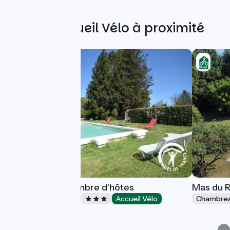
Autres Accueil Vélo à proximité
L'oustalou - Chambre d'hôtes
Mas du R
Chambres d'Hôtes
Accueil Vélo
Chambres
Avignon