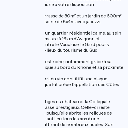
d’une cuisine commune à votre disposition.
À l’extérieur, une terrasse de 30m² et un jardin de 600m²
agrémenté d’une piscine de 8x4m avec jacuzzi.
Elle est située dans un quartier résidentiel calme, au sein
du village de Roquemaure à 16km d'Avignon et
idéalement située entre le Vaucluse, le Gard pour y
découvrir les hauts-lieux du tourisme du Sud
L’histoire du village est riche, notamment grâce à sa
situation géographique au bord du Rhône et sa proximité
avec Avignon.
Facilitant le transport du vin dont il fût une plaque
tournante, c’est ici que fût créée l’appellation des Côtes
du Rhône.
Aujourd’hui, les vestiges du château et la Collégiale
témoignent de ce passé prestigieux. Celle-ci reste
encore importante, puisqu’elle abrite les reliques de
Saint Valentin, donnant lieu tous les ans à une
célébration votive attirant de nombreux fidèles. Son