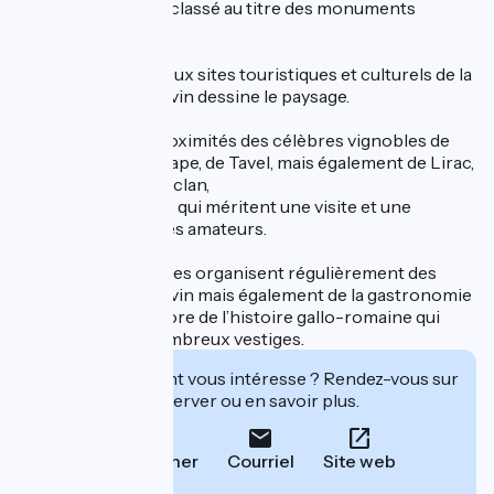
orgue baroque est classé au titre des monuments
historiques.
Hormis les nombreux sites touristiques et culturels de la
région, l’activité du vin dessine le paysage.
Nous sommes à proximités des célèbres vignobles de
Châteauneuf-du-Pape, de Tavel, mais également de Lirac,
de Laudun, de Chusclan,
moins connus mais qui méritent une visite et une
dégustation pour les amateurs.
De plus, les domaines organisent régulièrement des
activités autour du vin mais également de la gastronomie
locale, ou bien encore de l’histoire gallo-romaine qui
nous a légué de nombreux vestiges.
Cet établissement vous intéresse ? Rendez-vous sur
leur site pour réserver ou en savoir plus.
Téléphoner
Courriel
Site web