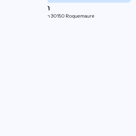
Localisation
234, Chemin du Plan 30150 Roquemaure