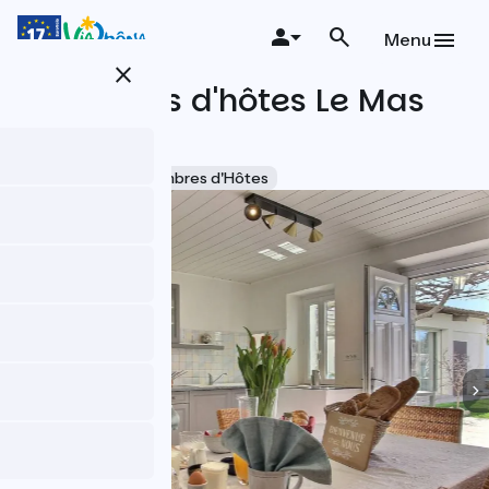
Aller
au
Menu
contenu
close
principal
Chambres d'hôtes Le Mas
Cothy
Accueil Vélo
Chambres d'Hôtes