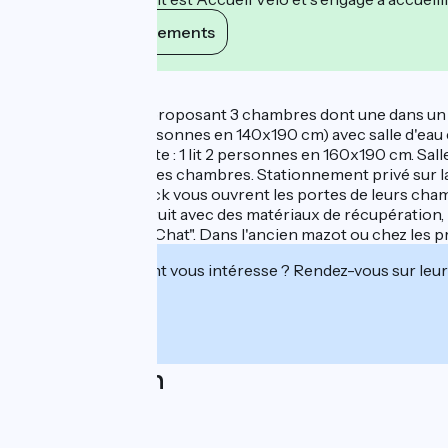
Voir ses engagements
Description
Chambres d'hôte proposant 3 chambres dont une dans un cha
chambre (1 lit 2 personnes en 140x190 cm) avec salle d'eau 
privative. La Fauvette : 1 lit 2 personnes en 160x190 cm. Sal
TV dans chacune des chambres. Stationnement privé sur la 
Christelle et Yannick vous ouvrent les portes de leurs cham
uniquement construit avec des matériaux de récupération, m
l'œil de la "Dent du Chat". Dans l'ancien mazot ou chez les p
Cet établissement vous intéresse ? Rendez-vous sur leur 
Localisation