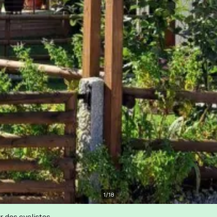
1
/
18
r des cyclistes.