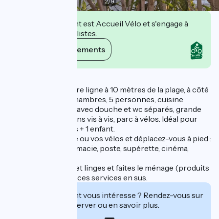
2
/
9
Cet établissement est Accueil Vélo et s'engage à
accueillir des cyclistes.
Voir ses engagements
Description
parking privé, en 1ère ligne à 10 mètres de la plage, à côté
de la voie verte, 2 chambres, 5 personnes, cuisine
équipée, salle d'eau avec douche et wc séparés, grande
terrasse (30 m2) sans vis à vis, parc à vélos. Idéal pour
famille ou 2 couples + 1 enfant.
Posez votre voiture ou vos vélos et déplacez-vous à pied :
à 400 mètres, pharmacie, poste, supérette, cinéma,
restaurants.
Amenez vos draps et linges et faites le ménage (produits
sur place) ou payez ces services en sus.
Cet établissement vous intéresse ? Rendez-vous sur
leur site pour réserver ou en savoir plus.