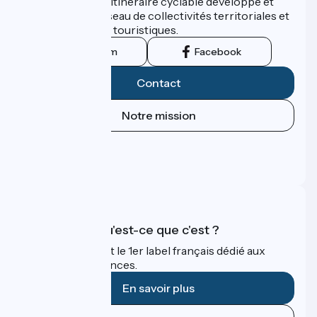
ViaRhôna est un itinéraire cyclable développé et
promu par un réseau de collectivités territoriales et
leurs institutions touristiques.
Instagram
Facebook
Contact
Notre mission
Espace Presse
Espace Pro
FAQ
Accueil Vélo qu'est-ce que c'est ?
Accueil Vélo c'est le 1er label français dédié aux
cyclistes en vacances.
En savoir plus