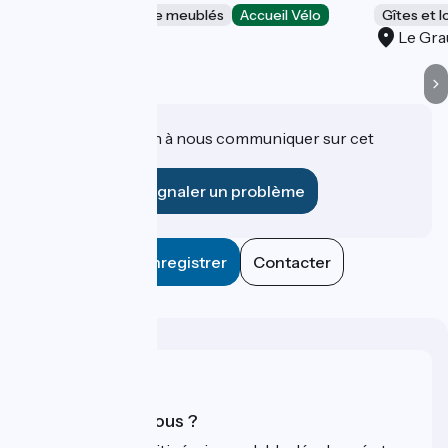
Gîtes et locations de meublés
Accueil Vélo
Gîtes et 
Le Grau-du-Roi
Le Gra
Une information à nous communiquer sur cet
établissement ?
Signaler un problème
Enregistrer
Contacter
Qui sommes-nous ?