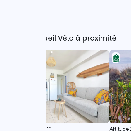
Autres Accueil Vélo à proximité
Villa Les Salines ***
Altitude