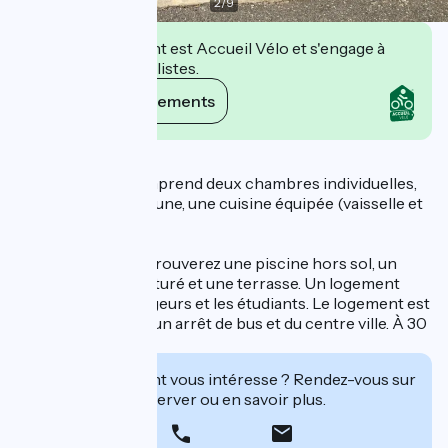
2
/
9
Cet établissement est Accueil Vélo et s'engage à
accueillir des cyclistes.
Voir ses engagements
Description
Cette location comprend deux chambres individuelles,
salle de bain commune, une cuisine équipée (vaisselle et
électroménager).
En extérieur, vous trouverez une piscine hors sol, un
parking privatif clôturé et une terrasse. Un logement
idéal pour les voyageurs et les étudiants. Le logement est
situé à proximité d'un arrêt de bus et du centre ville. À 30
min de Valence.
Cet établissement vous intéresse ? Rendez-vous sur
leur site pour réserver ou en savoir plus.