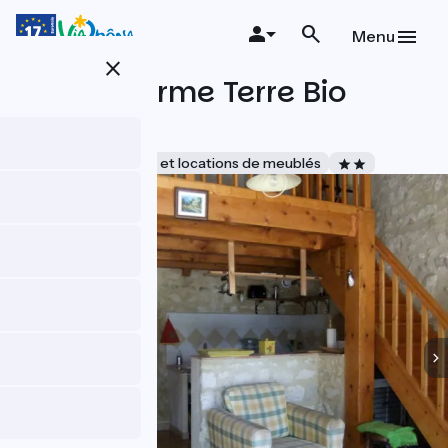
Aller
au
Menu
contenu
close
principal
Gîte La Ferme Terre Bio
Provence
Accueil Vélo
Gîtes et locations de meublés