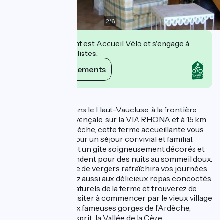
2
/
6
Cet établissement est Accueil Vélo et s'engage à
accueillir des cyclistes.
Voir ses engagements
Description
Située à Lapalud, dans le Haut-Vaucluse, à la frontière
avec la Drôme Provençale, sur la VIA RHONA et à 15 km
des Gorges de l’Ardèche, cette ferme accueillante vous
ouvre ses portes pour un séjour convivial et familial.
Quatre chambres et un gîte soigneusement décorés et
spacieux vous attendent pour des nuits au sommeil doux.
La piscine entourée de vergers rafraîchira vos journées
d'été. Vous goûterez aussi aux délicieux repas concoctés
avec les produits naturels de la ferme et trouverez de
nombreux lieux à visiter à commencer par le vieux village
de Lapalud jusqu’aux fameuses gorges de l’Ardèche,
Bollène, Pont-St-Esprit, la Vallée de la Cèze...