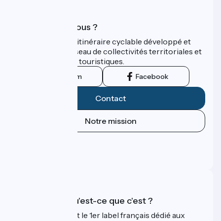
Qui sommes-nous ?
ViaRhôna est un itinéraire cyclable développé et
promu par un réseau de collectivités territoriales et
leurs institutions touristiques.
Instagram
Facebook
Contact
Notre mission
Espace Presse
Espace Pro
FAQ
Accueil Vélo qu'est-ce que c'est ?
Accueil Vélo c'est le 1er label français dédié aux