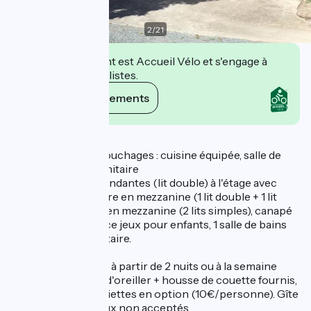
2
/
21
Cet établissement est Accueil Vélo et s'engage à
accueillir des cyclistes.
Voir ses engagements
Description
Capacité de 9/10 couchages : cuisine équipée, salle de
séjour/canapé, 1 sanitaire
2 chambres indépendantes (lit double) à l'étage avec
salle d'eau, 1 chambre en mezzanine (1 lit double + 1 lit
enfant), 1 chambre en mezzanine (2 lits simples), canapé
convertible, 1 espace jeux pour enfants, 1 salle de bains
avec douche, 1 sanitaire.
Possibilité de louer à partir de 2 nuits ou à la semaine
drap housse + taie d'oreiller + housse de couette fournis,
autres draps + serviettes en option (10€/personne). Gîte
non fumeur, animaux non acceptés.