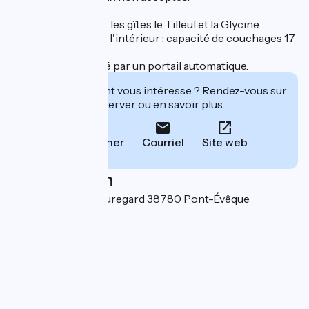
Possibilité de louer les gîtes le Tilleul et la Glycine
communiquant par l'intérieur : capacité de couchages 17
à 19 personnes.
Accès au gite fermé par un portail automatique.
Cet établissement vous intéresse ? Rendez-vous sur
leur site pour réserver ou en savoir plus.
Téléphoner
Courriel
Site web
Localisation
151 impasse de Beauregard 38780 Pont-Évêque