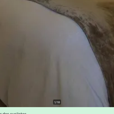
1
/
18
r des cyclistes.