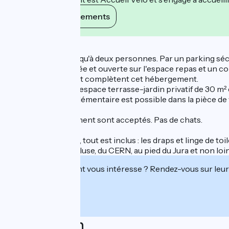
Voir ses engagements
Description
Il peut accueillir jusqu'à deux personnes. Par un parking séc
entièrement équipée et ouverte sur l'espace repas et un c
un WC indépendant complètent cet hébergement.
'Le Crédo' offre un espace terrasse-jardin privatif de 30 m²
Un couchage supplémentaire est possible dans la pièce de v
Les chiens uniquement sont acceptés. Pas de chats.
Pour votre confort, tout est inclus : les draps et linge de toi
proche du Fort l'Écluse, du CERN, au pied du Jura et non l
Cet établissement vous intéresse ? Rendez-vous sur leur 
Localisation