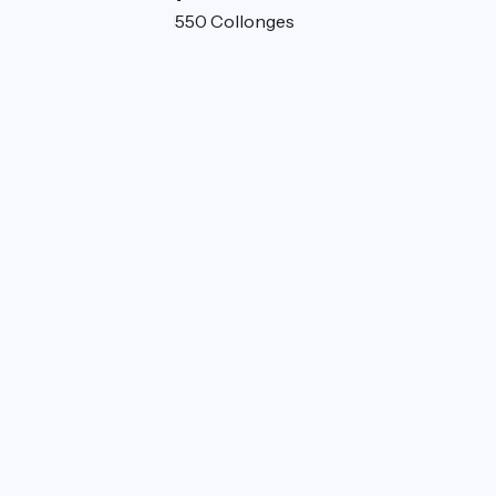
91 rue de Ruybot 01550 Collonges