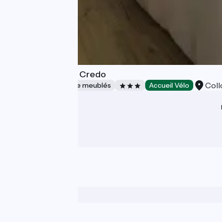
Gites du Fort - le Credo
Coll
Gîtes et locations de meublés
Accueil Vélo