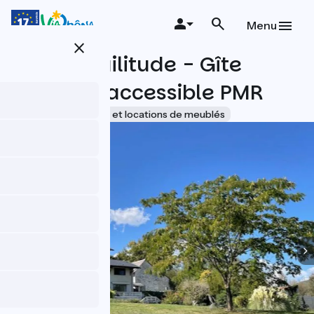
Aller
au
Menu
contenu
close
principal
La Tranquilitude - Gîte
L'Indus - accessible PMR
Accueil Vélo
Gîtes et locations de meublés