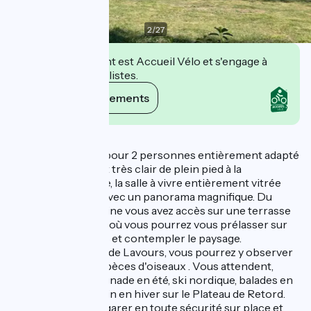
2
/
27
Cet établissement est Accueil Vélo et s'engage à
accueillir des cyclistes.
Voir ses engagements
Description
L'Indus est un gîte pour 2 personnes entièrement adapté
PMR. Appartement très clair de plein pied à la
décoration soignée, la salle à vivre entièrement vitrée
donne sur le parc avec un panorama magnifique. Du
séjour ou de la cuisine vous avez accès sur une terrasse
qui vous est dédiée où vous pourrez vous prélasser sur
les chaises longues et contempler le paysage.
Proche des marais de Lavours, vous pourrez y observer
de nombreuses espèces d'oiseaux . Vous attendent,
randonnées et baignade en été, ski nordique, balades en
raquettes et ski alpin en hiver sur le Plateau de Retord.
Vous pouvez vous garer en toute sécurité sur place et