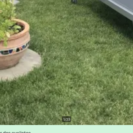
1
/
23
r des cyclistes.