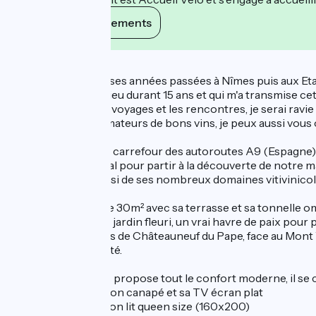
Voir ses engagements
Description
Après de nombreuses années passées à Nîmes puis aux Etats
des hôtes dans ce lieu durant 15 ans et qui m'a transmise ce
Passionnée par les voyages et les rencontres, je serai ravie
connaisseurs ou amateurs de bons vins, je peux aussi vous 
Idéalement situé au carrefour des autoroutes A9 (Espagne) et
point de départ idéal pour partir à la découverte de notre m
Camargue mais aussi de ses nombreux domaines vitivinicol
Ce studio coquet de 30m² avec sa terrasse et sa tonnelle om
dans un magnifique jardin fleuri, un vrai havre de paix pour
Au coeur des vignes de Châteauneuf du Pape, face au Mont V
décoration de qualité.
Le Mas Mellou vous propose tout le confort moderne, il se
- d'un séjour avec son canapé et sa TV écran plat
- d'un coin nuit et son lit queen size (160x200)