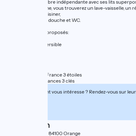
- d’une petite chambre indépendante avec ses lits superp
- dans le coin cuisine, vous trouverez un lave-vaisselle, un r
nécessaire pour cuisiner,
- dans la salle d'eau, douche et WC.
Parmi les services proposés:
- accès wifi gratuit,
- Climatisation réversible
- Coffre-fort
- Piscine
- Accueil Vélo
Classement Atout France 3 étoiles
Classement Clévacances 3 clés
Cet établissement vous intéresse ? Rendez-vous sur leur 
Localisation
Chemin de Maucoil 84100 Orange