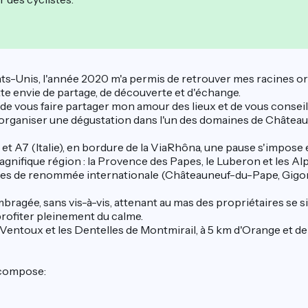
-Unis, l'année 2020 m'a permis de retrouver mes racines ora
tte envie de partage, de découverte et d'échange.
 de vous faire partager mon amour des lieux et de vous conseill
organiser une dégustation dans l'un des domaines de Châteaun
 A7 (Italie), en bordure de la ViaRhôna, une pause s'impose en
agnifique région : la Provence des Papes, le Luberon et les Alp
es de renommée internationale (Châteauneuf-du-Pape, Gigondas
bragée, sans vis-à-vis, attenant au mas des propriétaires se si
 profiter pleinement du calme.
entoux et les Dentelles de Montmirail, à 5 km d'Orange et de 
 compose: