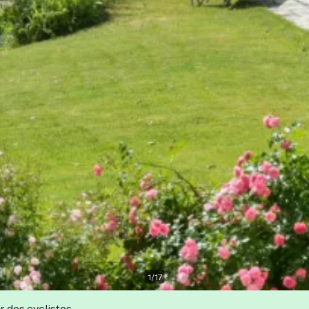
1
/
17
r des cyclistes.