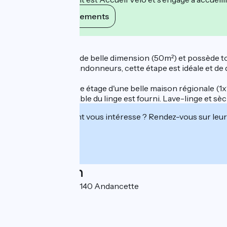
Voir ses engagements
Description
La pièce à vivre est de belle dimension (50m²) et possède t
famille. Cyclistes, randonneurs, cette étape est idéale et de q
4 chambres au 2ème étage d'une belle maison régionale (1x14
chambres. L'ensemble du linge est fourni. Lave-linge et sè
Cet établissement vous intéresse ? Rendez-vous sur leur 
Localisation
10 rue du Rhône 26140 Andancette