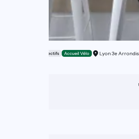
Slo Lyon Saxe
Lyon 3e Arrondi
Hébergements collectifs
Accueil Vélo