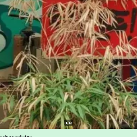
1
/
13
r des cyclistes.