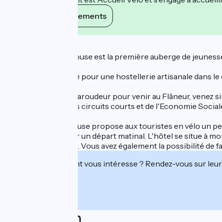
Voir ses engagements
Description
Le Flâneur Guesthouse est la première auberge de jeuness
10 ans d'expérience pour une hostellerie artisanale dans le 
Pas besoin d'être baroudeur pour venir au Flâneur, venez si
Dans le respect des circuits courts et de l'Economie Sociale 
Le flâneur Guesthouse propose aux touristes en vélo un petit-
possible d’effectuer un départ matinal. L'hôtel se situe à m
nettoyer votre vélo. Vous avez également la possibilité de fa
Cet établissement vous intéresse ? Rendez-vous sur leur 
Localisation