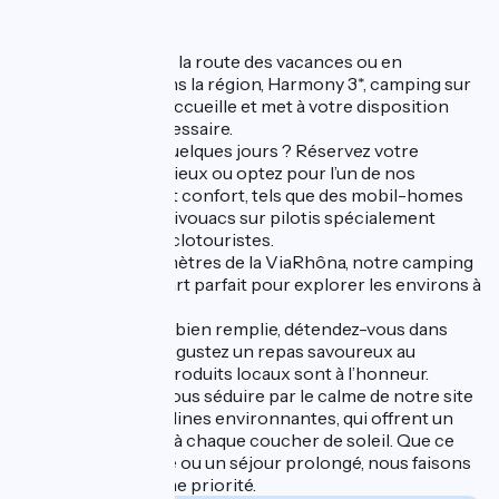
Que vous soyez sur la route des vacances ou en
vacances à vélo dans la région, Harmony 3*, camping sur
la Via Rhôna vous accueille et met à votre disposition
tout le confort nécessaire.
De passage pour quelques jours ? Réservez votre
emplacement spacieux ou optez pour l’un de nos
hébergements tout confort, tels que des mobil-homes
modernes ou des bivouacs sur pilotis spécialement
pensés pour les cyclotouristes.
À seulement 200 mètres de la ViaRhôna, notre camping
est le point de départ parfait pour explorer les environs à
vélo.
Après une journée bien remplie, détendez-vous dans
notre piscine ou dégustez un repas savoureux au
restaurant, où les produits locaux sont à l’honneur.
En soirée, laissez-vous séduire par le calme de notre site
et la beauté des collines environnantes, qui offrent un
spectacle apaisant à chaque coucher de soleil. Que ce
soit pour une étape ou un séjour prolongé, nous faisons
de votre confort une priorité.