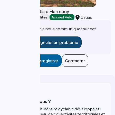
Les cabanes pilotis d'Harmony
Cruas
Hébergements insolites
Accueil Vélo
Une information à nous communiquer sur cet
établissement ?
Signaler un problème
Enregistrer
Contacter
Qui sommes-nous ?
ViaRhôna est un itinéraire cyclable développé et
promu par un réseau de collectivités territoriales et