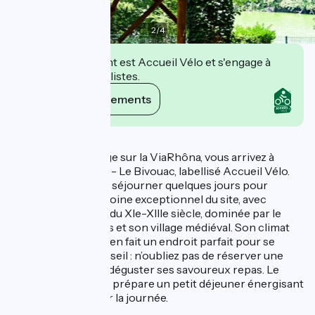
2
/
4
Cet établissement est Accueil Vélo et s'engage à
accueillir des cyclistes.
Voir ses engagements
Description
Après votre passage sur la ViaRhôna, vous arrivez à
Harmony Camping - Le Bivouac, labellisé Accueil Vélo.
Prenez le temps de séjourner quelques jours pour
découvrir le patrimoine exceptionnel du site, avec
l’Abbatiale romane du XIe-XIIIe siècle, dominée par le
château des moines et son village médiéval. Son climat
doux et méridional en fait un endroit parfait pour se
détendre. Petit conseil : n’oubliez pas de réserver une
table à l'Eden pour déguster ses savoureux repas. Le
matin, Isabelle vous prépare un petit déjeuner énergisant
pour bien démarrer la journée.