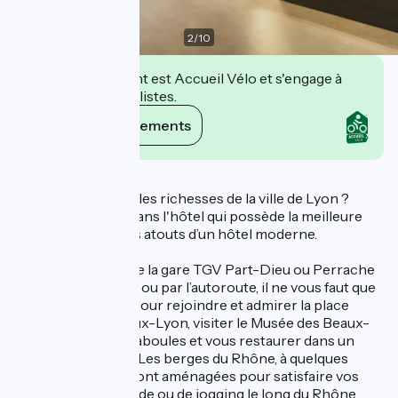
2
/
10
Cet établissement est Accueil Vélo et s'engage à
accueillir des cyclistes.
Voir ses engagements
Description
Envie de découvrir les richesses de la ville de Lyon ?
Posez vos valises dans l'hôtel qui possède la meilleure
situation et tous les atouts d’un hôtel moderne.
Que vous arriviez de la gare TGV Part-Dieu ou Perrache
situées à 8 minutes ou par l’autoroute, il ne vous faut que
quelques minutes pour rejoindre et admirer la place
Bellecour et le Vieux-Lyon, visiter le Musée des Beaux-
Arts de Lyon, les traboules et vous restaurer dans un
bouchon lyonnais. Les berges du Rhône, à quelques
mètres de l’hôtel, sont aménagées pour satisfaire vos
envies de promenade ou de jogging le long du Rhône.