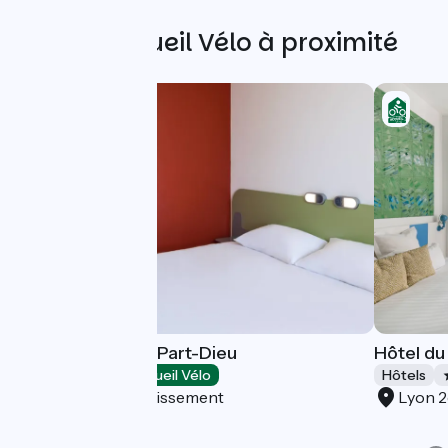
Autres Accueil Vélo à proximité
Ibis Budget Lyon Part-Dieu
Hôtel du
Hôtels
Accueil Vélo
Hôtels
Lyon 3e Arrondissement
Lyon 