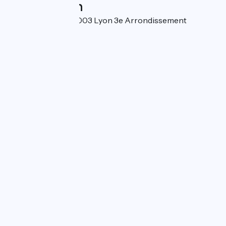
Localisation
4-6 rue Mortier 69003 Lyon 3e Arrondissement