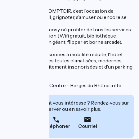
Dans l’espace LE COMPTOIR, c’est l’occasion de
partager un cocktail, grignoter, s’amuser ou encore se
poser !
Découvrez un coin cosy où profiter de tous les services
mis à votre disposition (Wifi gratuit, bibliothèque,
Télévision HD écran géant, flipper et borne arcade).
Accessible aux personnes à mobilité réduite, l'hôtel
dispose de chambres toutes climatisées, modernes,
spacieuses et parfaitement insonorisées et d'un parking
souterrain.
Le Campanile Lyon Centre - Berges du Rhône a été
labellisé Clef Verte.
Cet établissement vous intéresse ? Rendez-vous sur
leur site pour réserver ou en savoir plus.
Téléphoner
Courriel