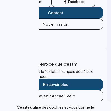
Instagram
Facebook
Contact
Notre mission
Espace Presse
Espace Pro
FAQ
Accueil Vélo qu'est-ce que c'est ?
Accueil Vélo c'est le 1er label français dédié aux
cyclistes en vacances.
En savoir plus
Devenir Accueil Vélo
Ce site utilise des cookies et vous donne le
Financé dans le cadre de Destination France