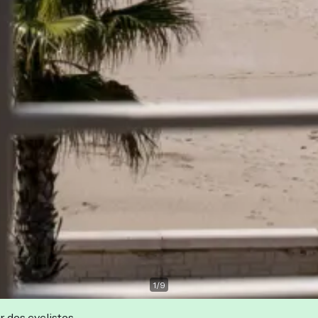
1
/
9
r des cyclistes.