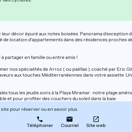
eur décor épuré aux notes boisées. Panorama d’exception depu
té de location d'appartements dans des résidences proches de l'
à partager en famille ou entre amis !
er nos spécialités de Arroz ( ou paëllas ), coaché par Eric G
 saveurs aux touches Méditerranéennes dans votre assiette .U
es tous les jeudis soirs à la Playa Miramar : notre plage aména
able et pour profiter des couchers du soleil dans la baie.
site pour réserver ou en savoir plus.
Téléphoner
Courriel
Site web