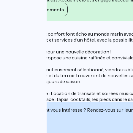
Voir ses engagements
Description
Nos chambres tout confort font écho au monde marin avec l
Autonomie, confort et services d'un hôtel, avec la possibili
Nouveau concept pour une nouvelle décoration !
Notre restaurant propose une cuisine raffinée et conviviale 
Chaque produit, minutieusement sélectionné, viendra sublim
Richesses de la mer et du terroir trouveront de nouvelles
produits frais et toujours de saison.
D'Avril à Septembre : Location de transats et soirées musical
Restauration sur place : tapas, cocktails, les pieds dans le s
Cet établissement vous intéresse ? Rendez-vous sur leur 