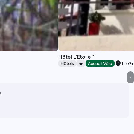
Hôtel L'Etoile *
Le Gr
Hôtels
Accueil Vélo
?