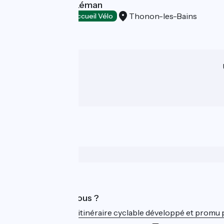
Hôtel Côté Sud Léman
Thonon-les-Bains
Hôtels
Accueil Vélo
Qui sommes-nous ?
ViaRhôna est un itinéraire cyclable développé et promu par