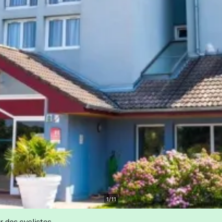
1
/
11
r des cyclistes.