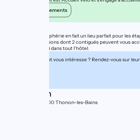
Voir ses engagements
Description
Sa situation en périphérie en fait un lieu parfait pour les 
Trois salles de réunions dont 2 contiguës peuvent vous accu
Accès Internet Wifi dans tout l'hôtel.
Cet établissement vous intéresse ? Rendez-vous sur leur 
Localisation
Espace Léman 74200 Thonon-les-Bains