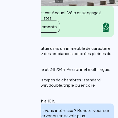
2
/
9
Cet établissement est Accueil Vélo et s'engage à
accueillir des cyclistes.
Voir ses engagements
Description
L'hôtel Danieli est situé dans un immeuble de caractère
où vous découvrirez des ambiances colorées pleines de
charme.
Ouvert toute l'année et 24h/24h. Personnel multilingue.
Vous trouverez tous types de chambres : standard,
confort, privilège, twin, double, triple ou encore
quadruple familiale.
Petit déjeuner de 7h à 10h.
Cet établissement vous intéresse ? Rendez-vous sur
leur site pour réserver ou en savoir plus.