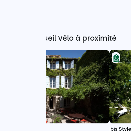
Autres Accueil Vélo à proximité
Hôtel de l'Atelier
Ibis Sty