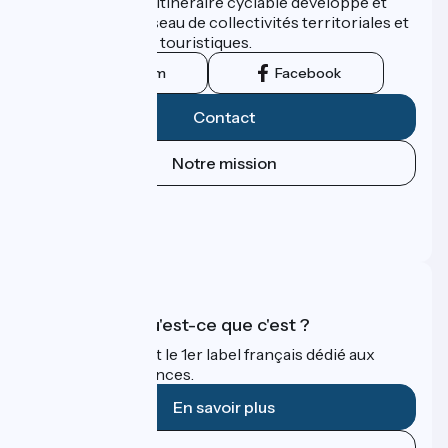
ViaRhôna est un itinéraire cyclable développé et
promu par un réseau de collectivités territoriales et
leurs institutions touristiques.
Instagram
Facebook
Contact
Notre mission
Espace Presse
Espace Pro
FAQ
Accueil Vélo qu'est-ce que c'est ?
Accueil Vélo c'est le 1er label français dédié aux
cyclistes en vacances.
En savoir plus