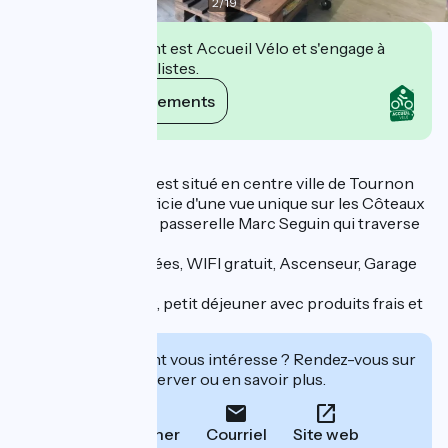
2
/
19
Cet établissement est Accueil Vélo et s'engage à
accueillir des cyclistes.
Voir ses engagements
Description
L'hôtel Le Château est situé en centre ville de Tournon
sur Rhône et bénéficie d'une vue unique sur les Côteaux
de l'Hermitage et la passerelle Marc Seguin qui traverse
le Rhône.
Chambres climatisées, WIFI gratuit, Ascenseur, Garage
sécurisé.
Accueil chaleureux, petit déjeuner avec produits frais et
maison.
Cet établissement vous intéresse ? Rendez-vous sur
leur site pour réserver ou en savoir plus.
Téléphoner
Courriel
Site web