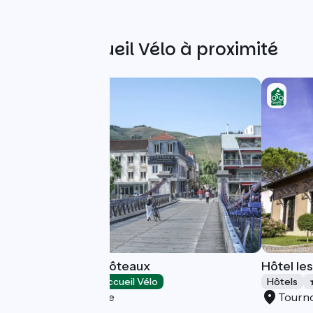
Autres Accueil Vélo à proximité
Hôtel les Deux Côteaux
Hôtel le
Hôtels
Accueil Vélo
Hôtels
Tain-l'Hermitage
Tourn