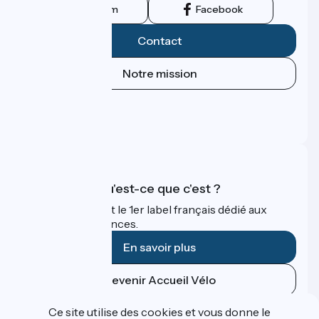
Instagram
Facebook
Contact
Notre mission
Espace Presse
Espace Pro
FAQ
Accueil Vélo qu'est-ce que c'est ?
Accueil Vélo c'est le 1er label français dédié aux
cyclistes en vacances.
En savoir plus
Devenir Accueil Vélo
Ce site utilise des cookies et vous donne le
Financé dans le cadre de Destination France