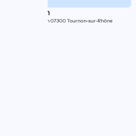
Localisation
12 Quai Marc Seguin 07300 Tournon-sur-Rhône