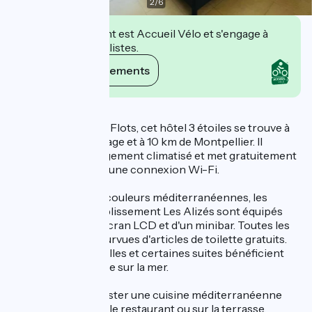
2
/
6
Cet établissement est Accueil Vélo et s'engage à
accueillir des cyclistes.
Voir ses engagements
Description
Situé à Palavas-les-Flots, cet hôtel 3 étoiles se trouve à
100 mètres de la plage et à 10 km de Montpellier. Il
propose un hébergement climatisé et met gratuitement
à votre disposition une connexion Wi-Fi.
Décorés dans des couleurs méditerranéennes, les
logements de l'établissement Les Alizés sont équipés
d'une télévision à écran LCD et d'un minibar. Toutes les
chambres sont pourvues d'articles de toilette gratuits.
Certaines d'entre elles et certaines suites bénéficient
également d'une vue sur la mer.
Vous pourrez déguster une cuisine méditerranéenne
traditionnelle dans le restaurant ou sur la terrasse.