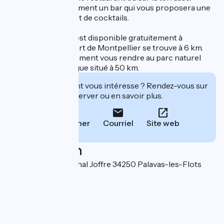
L'hôtel abrite également un bar qui vous proposera une
gamme d'apéritifs et de cocktails.
Un parking public est disponible gratuitement à
proximité. L'aéroport de Montpellier se trouve à 6 km.
Vous pourrez également vous rendre au parc naturel
régional de Camargue situé à 50 km.
Cet établissement vous intéresse ? Rendez-vous sur
leur site pour réserver ou en savoir plus.
Téléphoner
Courriel
Site web
Localisation
6 Boulevard Maréchal Joffre 34250 Palavas-les-Flots