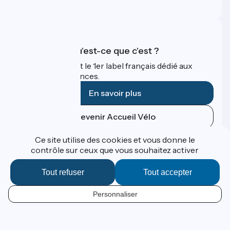
FAQ
Accueil Vélo qu'est-ce que c'est ?
Accueil Vélo c'est le 1er label français dédié aux
cyclistes en vacances.
En savoir plus
Devenir Accueil Vélo
Ce site utilise des cookies et vous donne le
Financé dans le cadre de Destination France
contrôle sur ceux que vous souhaitez activer
Tout refuser
Tout accepter
Contact
Personnaliser
Données personnelles
FR
Espace Presse
Mentions légales
Options de carte
Réalisation :
StudioJuillet
et
France Vélo Tourisme