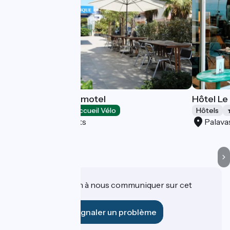
Amérique Hôtel-motel
Hôtel Le 
Hôtels
Accueil Vélo
Hôtels
Palavas-les-Flots
Palava
Une information à nous communiquer sur cet
établissement ?
Signaler un problème