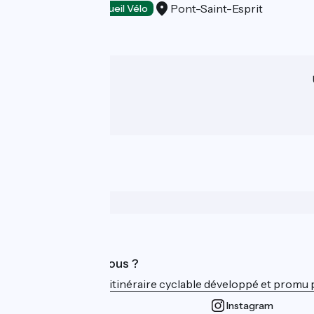
Pont-Saint-Esprit
Hôtels
Accueil Vélo
Qui sommes-nous ?
ViaRhôna est un itinéraire cyclable développé et promu par
Instagram