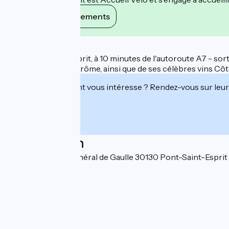
Voir ses engagements
Description
Situé à Pont-St-Esprit, à 10 minutes de l'autoroute A7 - sor
l'Ardèche et de la Drôme, ainsi que de ses célèbres vins Cô
Cet établissement vous intéresse ? Rendez-vous sur leur 
Localisation
1475 Avenue du Général de Gaulle 30130 Pont-Saint-Esprit