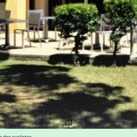
1
/
7
r des cyclistes.