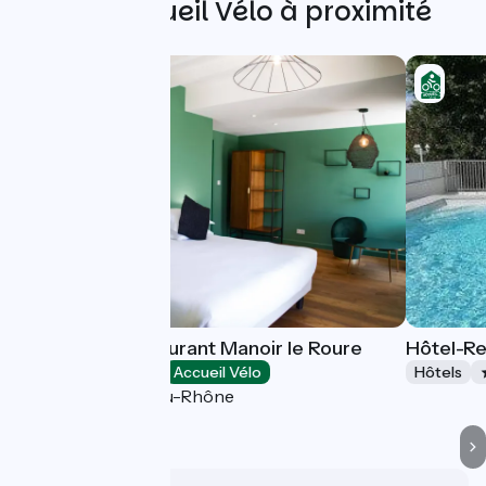
Autres Accueil Vélo à proximité
Hôtel-Spa-Restaurant Manoir le Roure
Hôtel-Re
Hôtels
Accueil Vélo
Hôtels
Châteauneuf-du-Rhône