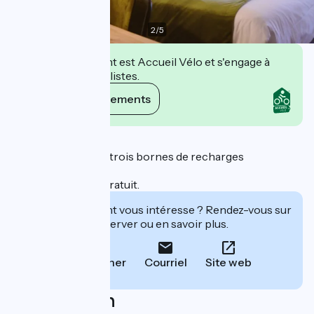
2
/
5
Cet établissement est Accueil Vélo et s'engage à
accueillir des cyclistes.
Voir ses engagements
Description
Garage fermé avec trois bornes de recharges
électriques.
Parking de l hôtel gratuit.
Cet établissement vous intéresse ? Rendez-vous sur
leur site pour réserver ou en savoir plus.
Téléphoner
Courriel
Site web
Localisation