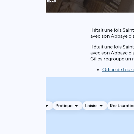
Il était une fois Sa
avec son Abbaye cla
Il était une fois Sa
avec son Abbaye clas
Gilles regroupe un r
Office de tour
Hébergements
Pratique
Loisirs
Restauratio