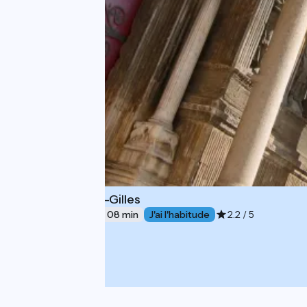
Beaucaire à St-Gilles
29 km
2 h 08 min
J'ai l'habitude
2.2 / 5