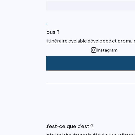
Qui sommes-nous ?
ViaRhôna est un itinéraire cyclable développé et promu par
Instagram
Espace Presse
Espace Pro
FAQ
Accueil Vélo qu'est-ce que c'est ?
Accueil Vélo c'est le 1er label français dédié aux cycliste