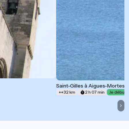
Saint-Gilles à Aigues-Mortes
32 km
2 h 07 min
Je débute 