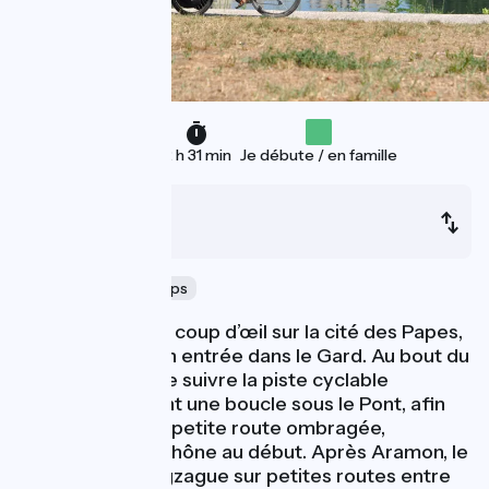
36 km
2 h 31 min
Je débute / en famille
Avignon
Beaucaire
Voyage dans le temps
Après un dernier coup d’œil sur la cité des Papes,
ViaRhôna fait son entrée dans le Gard. Au bout du
Pont du Royaume suivre la piste cyclable
aménagée faisant une boucle sous le Pont, afin
de rejoindre une petite route ombragée,
surplombant le Rhône au début. Après Aramon, le
parcours vélo zigzague sur petites routes entre