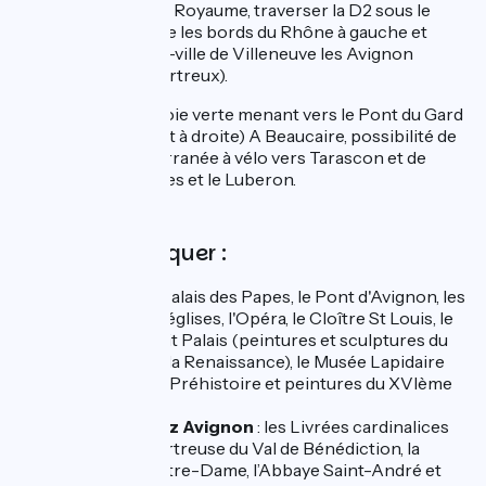
Au bout du Pont du Royaume, traverser la D2 sous le
pont pour rejoindre les bords du Rhône à gauche et
rejoindre le centre-ville de Villeneuve les Avignon
(véloroute des Chartreux).
Après Montfrin : Voie verte menant vers le Pont du Gard
et Uzès (en prenant à droite) A Beaucaire, possibilité de
prendre La Méditerranée à vélo vers Tarascon et de
découvrir les Alpilles et le Luberon.
À ne pas manquer :
Avignon
: le Palais des Papes, le Pont d'Avignon, les
nombreuses églises, l'Opéra, le Cloître St Louis, le
Musée du petit Palais (peintures et sculptures du
Moyen Age à la Renaissance), le Musée Lapidaire
(archéologie, Préhistoire et peintures du XVIème
au XXème).
Villeneuve lez Avignon
: les Livrées cardinalices
(XIVe), la Chartreuse du Val de Bénédiction, la
Collégiale Notre-Dame, l’Abbaye Saint-André et