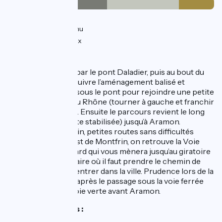
17km
(48%) Lisse
12km
(35%) Inconnu
6km
(17%) Rugueux
L’itinéraire
On quitte Avignon par le pont Daladier, puis au bout du
Pont du Royaume suivre l’aménagement balisé et
sécurisé qui passe sous le pont pour rejoindre une petite
route qui s’écarte du Rhône (tourner à gauche et franchir
le carrefour au pas). Ensuite le parcours revient le long
du Rhône (voie verte stabilisée) jusqu’à Aramon.
D’Aramon à Montfrin, petites routes sans difficultés
(jalonnées). A l’ouest de Montfrin, on retrouve la Voie
verte du pont du Gard qui vous mènera jusqu’au giratoire
à l’entrée de Beaucaire où il faut prendre le chemin de
Marguilliers pour rentrer dans la ville. Prudence lors de la
traversée de la D2, après le passage sous la voie ferrée
pour rejoindre la voie verte avant Aramon.
Liaisons possibles :