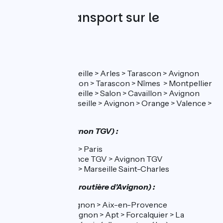
Trains et transport sur le
parcours
Gare d’Avignon :
Ligne 8 : Marseille > Arles > Tarascon > Avignon
Ligne 11 Avignon > Tarascon > Nîmes > Montpellier
Ligne 9 : Marseille > Salon > Cavaillon > Avignon
Ligne 10 : Marseille > Avignon > Orange > Valence >
Lyon
Les TGV (Gare Avignon TGV) :
Avignon TGV > Paris
Aix en Provence TGV > Avignon TGV
Avignon TGV > Marseille Saint-Charles
Les cars TER (Gare routière d'Avignon) :
Ligne 63 : Avignon > Aix-en-Provence
Ligne 915 : Avignon > Apt > Forcalquier > La