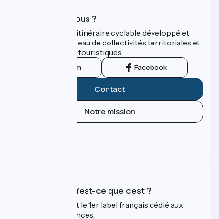
Qui sommes-nous ?
ViaRhôna est un itinéraire cyclable développé et
promu par un réseau de collectivités territoriales et
leurs institutions touristiques.
Instagram
Facebook
Contact
Notre mission
Espace Presse
Espace Pro
FAQ
Accueil Vélo qu'est-ce que c'est ?
Accueil Vélo c'est le 1er label français dédié aux
cyclistes en vacances.