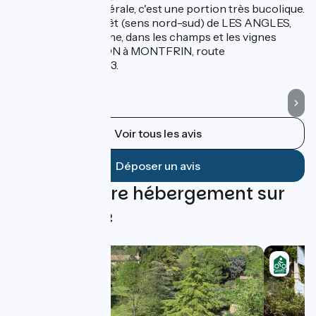
D'une manière générale, c'est une portion très bucolique.
Tr
D'abord dans la forêt (sens nord-sud) de LES ANGLES,
al
puis le long du Rhône, dans les champs et les vignes
ch
ensuite, de ARAMON à MONTFRIN, route
tr
départementale 763.
Voir tous les avis
Déposer un avis
Trouvez votre hébergement sur
cette étape