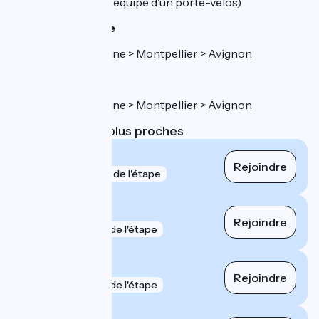
Brillanne (car équipé d'un porte-vélos)
Gare de Beaucaire
Ligne Narbonne > Montpellier > Avignon
Gare de Tarascon
Ligne Narbonne > Montpellier > Avignon
Gares SNCF les plus proches
Beaucaire
Rejoindre
gare
25 m de l'étape
Tarascon
Rejoindre
gare
1 km de l'étape
Avignon Centre
Rejoindre
gare
1 km de l'étape