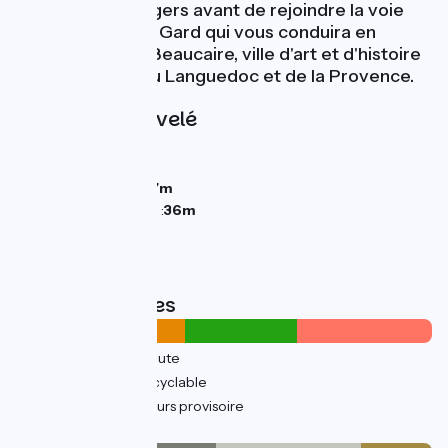
vignobles et vergers avant de rejoindre la voie
verte du pont du Gard qui vous conduira en
douceur jusqu'à Beaucaire, ville d'art et d'histoire
au croisement du Languedoc et de la Provence.
Pentes et dénivelé
Montées :
37m
Descentes :
43m
Point le plus bas :
7m
Point le plus élevé :
36m
Types de routes
21km
(60%) Sur route
14km
(40%) Voie cyclable
17km
(48%) Parcours provisoire
Revêtement