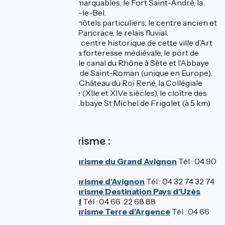
ses jardins remarquables, le Fort Saint-André, la
Tour Philippe-le-Bel.
Aramon :
les hôtels particuliers, le centre ancien et
l'Église Saint-Pancrace, le relais fluvial.
Beaucaire
: le centre historique de cette ville d’Art
et d’Histoire, la forteresse médiévale, le port de
plaisance sur le canal du Rhône à Sète et l’Abbaye
troglodytique de Saint-Roman (unique en Europe).
Tarascon :
le Château du Roi René, la Collégiale
Sainte Marthe (XIIe et XIVe siècles), le cloître des
Cordeliers, l'Abbaye St Michel de Frigolet (à 5 km)
Offices de tourisme :
Office de tourisme du Grand Avignon
Tél : 04 90
03 70 60
Office de tourisme d’Avignon
Tél : 04 32 74 32 74
Office de tourisme Destination Pays d'Uzès
Pont du Gard
Tél : 04 66 22 68 88
Office de tourisme Terre d’Argence
Tél : 04 66
59 26 57