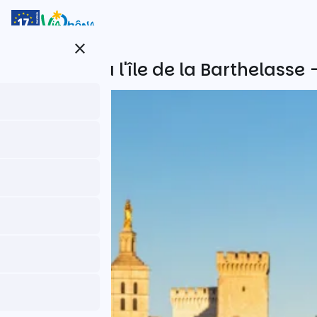
Aller
au
contenu
close
principal
D'Avignon à l'île de la Barthelasse 