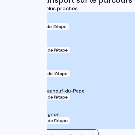
Trains et transport sur le parcours
Gares SNCF les plus proches
Avignon Centre
gare
1 km de l'étape
Avignon TGV
gare
4 km de l'étape
Montfavet
gare
5 km de l'étape
Sorgues - Châteauneuf-du-Pape
gare
6 km de l'étape
Morières-lès-Avignon
gare
8 km de l'étape