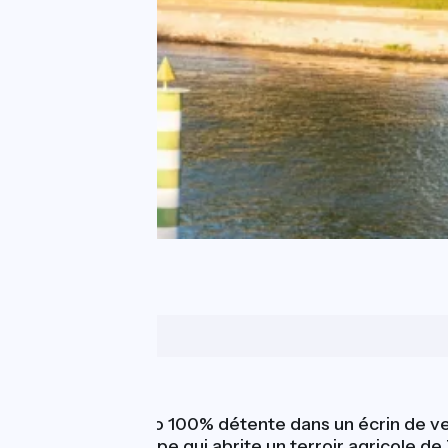
Avignon
Nature
Une balade à vélo 100% détente dans un écrin de verd
île fluviale d'Europe qui abrite un terroir agricole d