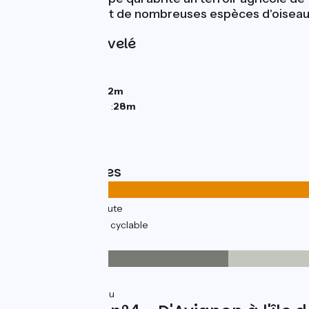
du Rhône abritant de nombreuses espèces d'oiseaux,
Pentes et dénivelé
Montées :
24m
Descentes :
22m
Point le plus bas :
12m
Point le plus élevé :
28m
Types de routes
15km
(98%) Sur route
0.29km
(2%) Voie cyclable
Revêtement
3km
(24%) Lisse
11km
(76%) Inconnu