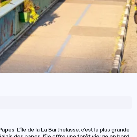
es. L'île de la La Barthelasse, c'est la plus grande
alais des papes, l'île offre une forêt vierge en bord