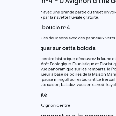
Circuit vélo n°4 - D'Avignon à l'île 
Boucle vélo de 13km avec une grande partie du trajet en voi
traversant le Rhône par la navette fluviale gratuite.
Balisage de la boucle n°4
Boucle balisée dans les deux sens avec des panneaux verts 
À ne pas manquer sur cette balade
A deux pas du centre historique, découvrez la faune et 
naturelle d'intérêt Ecologique, Faunistique et Floristi
Admirez de la vue panoramique sur les remparts, le Pont
Dégustez la liqueur à base de poires de la Maison Man
Profitez d'une pause minigolf au restaurant Le Bercail
Pendant la haute saison, baladez-vous en canoë-kayak 
Gare à proximité
Gare SNCF d'Avignon Centre