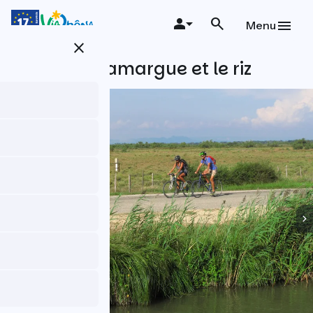
Aller
au
Menu
contenu
close
principal
Le cheval camargue et le riz