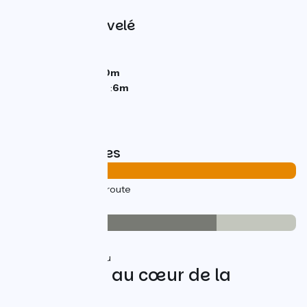
Pentes et dénivelé
Montées :
0m
Descentes :
0m
Point le plus bas :
0m
Point le plus élevé :
6m
Types de routes
30km
(100%) Sur route
Revêtement
21km
(72%) Lisse
8km
(28%) Inconnu
Boucle vélo au cœur de la
Camargue