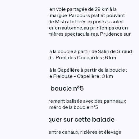
Boucle découverte en voie partagée de 29 km à la
découverte de la Camargue. Parcours plat et pouvant
être venté par jour de Mistral et très exposé au soleil.
Parcours à privilégier en automne, au printemps ou en
hiver, offrant des lumières spectaculaires. Prudence sur
la RD36.
Pour accéder à la boucle à partir de Salin de Giraud :
Salin de Giraud - Pont des Coccardes : 6 km
Pour accéder à la Capélière à partir de la boucle :
Lieu-dit Mas de Fielouse - Capelière : 3 km
Balisage de la boucle n°5
La boucle est entièrement balisée avec des panneaux
verts et blancs + numéro de la boucle n°5
À ne pas manquer sur cette balade
La Camargue entre canaux, rizières et élevage
taurin.