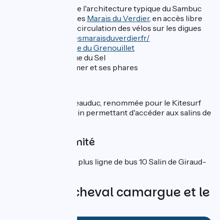
Découverte de l'architecture typique du Sambuc
Découverte des
Marais du Verdier
, en accès libre
toute l'année, circulation des vélos sur les digues
https://www.lesmaraisduverdier.fr/
L'Observatoire du Grenouillet
Le Point de vue du Sel
La Digue à la mer et ses phares
À proximité :
La plage de Beauduc, renommée pour le Kitesurf
Bac de Barcarin permettant d'accéder aux salins de
Giraud
Gares à proximité
Gare SNCF d'Arles, plus ligne de bus 10 Salin de Giraud-
Arles.
Avis sur Le cheval camargue et le
riz