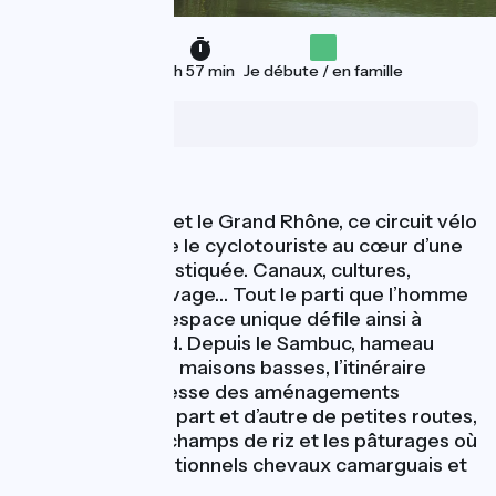
29 km
1 h 57 min
Je débute / en famille
Le Sambuc
Nature
Entre les étangs et le Grand Rhône, ce circuit vélo
intimiste entraîne le cyclotouriste au cœur d’une
Camargue domestiquée. Canaux, cultures,
architecture, élevage… Tout le parti que l’homme
a su tirer de cet espace unique défile ainsi à
portée de regard. Depuis le Sambuc, hameau
typique avec ses maisons basses, l’itinéraire
découvre la richesse des aménagements
hydrauliques. De part et d’autre de petites routes,
l’on aperçoit les champs de riz et les pâturages où
paissent les traditionnels chevaux camarguais et
les taureaux.