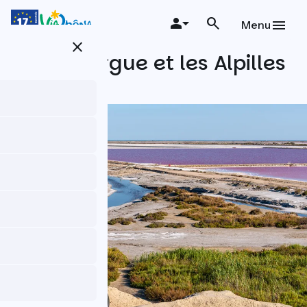
Aller
au
Menu
contenu
close
principal
La Camargue et les Alpilles
à vélo