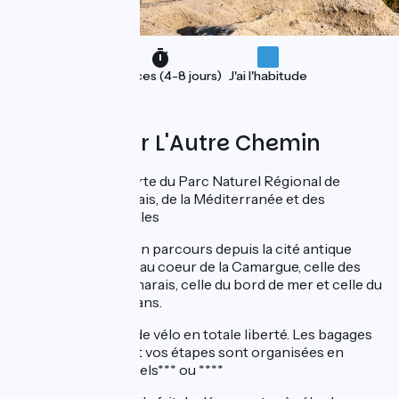
Vacances (4-8 jours)
J'ai l'habitude
Proposé par L'Autre Chemin
A vélo à la découverte du Parc Naturel Régional de
Camargue, des marais, de la Méditerranée et des
merveilles des Alpilles
Imaginez, débuter un parcours depuis la cité antique
d’Arles pour rouler au coeur de la Camargue, celle des
champs, celle des marais, celle du bord de mer et celle du
Rhône et des gardians.
5 étapes de 50 km de vélo en totale liberté. Les bagages
sont transportés et vos étapes sont organisées en
nuitée & pdj, en hôtels*** ou ****