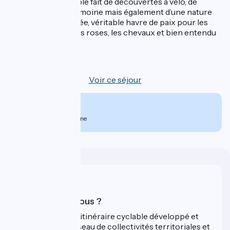
Un séjour inoubliable fait de découvertes à vélo, de
rencontre, de patrimoine mais également d’une nature
sauvage et préservée, véritable havre de paix pour les
oiseaux, les flamants roses, les chevaux et bien entendu
les taureaux…
7 jours
Voir ce séjour
À partir de
890€
par personne
Qui sommes-nous ?
ViaRhôna est un itinéraire cyclable développé et
promu par un réseau de collectivités territoriales et