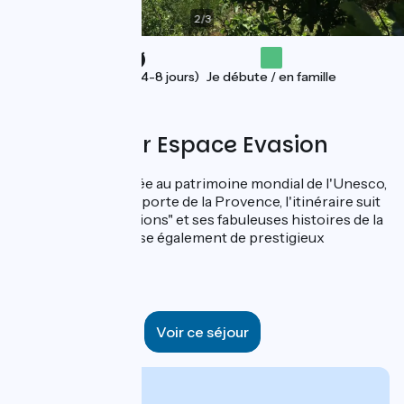
2
/
3
Vacances (4-8 jours)
Je débute / en famille
Proposé par Espace Evasion
De Lyon, ville classée au patrimoine mondial de l'Unesco,
jusqu'à Montélimar porte de la Provence, l'itinéraire suit
"la voie des civilisations" et ses fabuleuses histoires de la
navigation. Il traverse également de prestigieux
vignobles !
6 jours
Voir ce séjour
À partir de