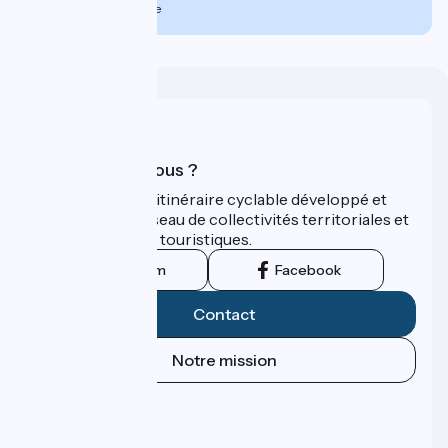
510€
par personne
Qui sommes-nous ?
ViaRhôna est un itinéraire cyclable développé et
promu par un réseau de collectivités territoriales et
leurs institutions touristiques.
Instagram
Facebook
Contact
Notre mission
Espace Presse
Espace Pro
FAQ