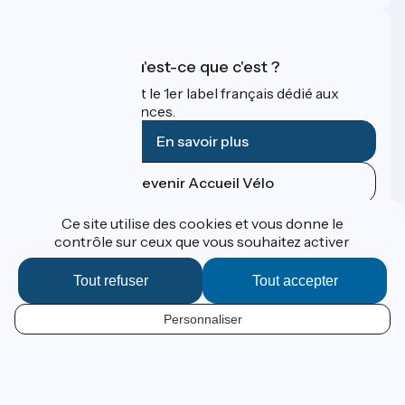
Accueil Vélo qu'est-ce que c'est ?
Accueil Vélo c'est le 1er label français dédié aux
cyclistes en vacances.
En savoir plus
Devenir Accueil Vélo
Ce site utilise des cookies et vous donne le
Financé dans le cadre de Destination France
contrôle sur ceux que vous souhaitez activer
Tout refuser
Tout accepter
Contact
Personnaliser
Données personnelles
FR
Espace Presse
Mentions légales
Réalisation :
StudioJuillet
et
France Vélo Tourisme