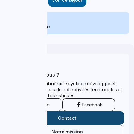
Voir ce séjour
À partir de
825€
par personne
Qui sommes-nous ?
ViaRhôna est un itinéraire cyclable développé et
promu par un réseau de collectivités territoriales et
leurs institutions touristiques.
Instagram
Facebook
Contact
Notre mission