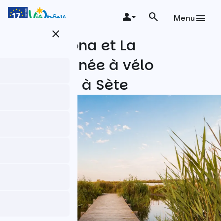
Aller
au
Menu
contenu
close
principal
La ViaRhôna et La
Méditerranée à vélo
d'Avignon à Sète