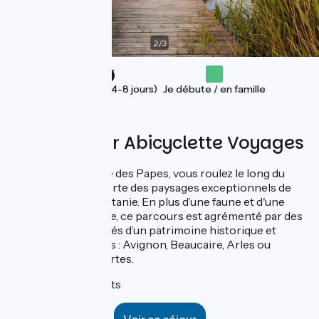
2
/
3
Vacances (4-8 jours)
Je débute / en famille
Proposé par Abicyclette Voyages
Au départ de la Cité des Papes, vous roulez le long du
Rhône à la découverte des paysages exceptionnels de
Provence et d'Occitanie. En plus d’une faune et d'une
flore exceptionnelle, ce parcours est agrémenté par des
villes et villages dotés d’un patrimoine historique et
culturel incroyables : Avignon, Beaucaire, Arles ou
encore Aigues-Mortes.
7 jours / 6 nuits