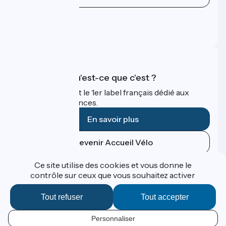
Espace Presse
Espace Pro
FAQ
Accueil Vélo qu'est-ce que c'est ?
Accueil Vélo c'est le 1er label français dédié aux
cyclistes en vacances.
En savoir plus
Devenir Accueil Vélo
Ce site utilise des cookies et vous donne le
Financé dans le cadre de Destination France
contrôle sur ceux que vous souhaitez activer
Tout refuser
Tout accepter
Contact
Personnaliser
Données personnelles
FR