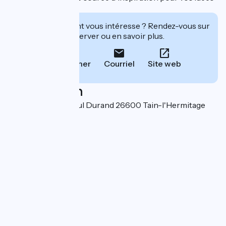
cadeaux.
Cet établissement vous intéresse ? Rendez-vous sur
leur site pour réserver ou en savoir plus.
Téléphoner
Courriel
Site web
Localisation
18 avenue du Dr Paul Durand 26600 Tain-l'Hermitage