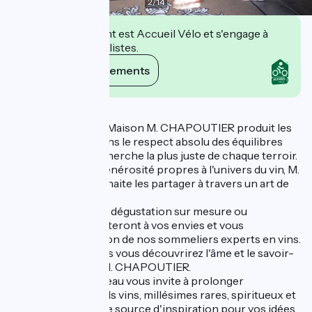
2
/
14
Cet établissement est Accueil Vélo et s'engage à
accueillir des cyclistes.
Voir ses engagements
Description
Depuis 200 ans, la Maison M. CHAPOUTIER produit les
plus grands vins dans le respect absolu des équilibres
naturel, dans la recherche la plus juste de chaque terroir.
La convivialité, la générosité propres à l'univers du vin, M.
CHAPOUTIER souhaite les partager à travers un art de
vivre ouvert à tous.
Nos prestations de dégustation sur mesure ou
thématiques s’adapteront à vos envies et vous
partagerez la passion de nos sommeliers experts en vins.
A travers ces visites vous découvrirez l'âme et le savoir-
faire de la maison M. CHAPOUTIER.
La boutique du caveau vous invite à prolonger
l'expérience : grands vins, millésimes rares, spiritueux et
coffrets à offrir. Une source d'inspiration pour vos idées