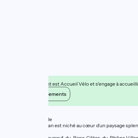
Cet établissement est Accueil Vélo et s'engage à accueilli
Voir ses engagements
Description
- Le domaine viticole
Le Château Gigognan est niché au cœur d’un paysage splend
hectares sur les
appellations Châteauneuf-du-Pape, Côtes-du-Rhône Villag