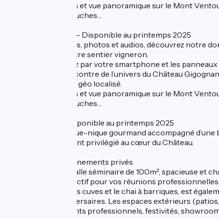
10 arrêts interactifs et vue panoramique sur le Mont Ventou
Châteauneuf, nos ruches…
- Sentier vigneron – Disponible au printemps 2025
Au travers de vidéos, photos et audios, découvrez notre do
déambulant sur notre sentier vigneron.
Laissez-vous guidez par votre smartphone et les panneaux q
pour partir à la rencontre de l’univers du Château Gigognan
Notre itinéraire est géo localisé.
10 arrêts interactifs et vue panoramique sur le Mont Ventou
Châteauneuf, nos ruches…
- Pique-nique - Disponible au printemps 2025
Réservez votre pique-nique gourmand accompagné d’une bo
profitez d’un moment privilégié au cœur du Château.
- Séminaires et événements privés
Découvrez notre salle séminaire de 100m², spacieuse et ch
et d’un écran interactif pour vos réunions professionnelles
panoramique sur les cuves et le chai à barriques, est égalem
déjeuners ou anniversaires. Les espaces extérieurs (patios,
pour des événements professionnels, festivités, showroo