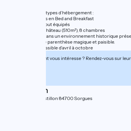
- Hébergement
Nous proposons 3 types d’hébergement :
- Chambres d’hôtes en Bed and Breakfast
- Gîtes vignerons tout équipés
- Privatisation du Château (510m²), 8 chambres
Vous séjournerez dans un environnement historique préserv
et ruches, pour une parenthèse magique et paisible.
La piscine est accessible d’avril à octobre
Cet établissement vous intéresse ? Rendez-vous sur leur 
Localisation
1180 chemin du Castillon 84700 Sorgues