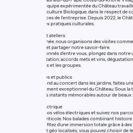
Côtes du Rhône. L’équipe expérimentée du Château travaill
grands vins en Agriculture Biologique, dans le respect de c
hauteur des exigences de l’entreprise. Depuis 2022, le Chât
biodynamiques à ses pratiques culturales.
- Visites de caves et ateliers
Tout au long de l’année, nous organisons des visites comme
découvrir nos vins et partager notre savoir-faire.
Pour les plus passionnés d’entre vous, plongez dans notre un
initiation à la dégustation, accords mets et vins, dégustation
Pour les particuliers et les groupes.
- Evènements privés et publics
Du marché gourmand au concert dans les jardins, faites une 
amis de l’environnement exceptionnel du Château. Sous la to
vignes, partagez des instants mémorables autour de beaux pr
- Balade en vélo électrique
Enfourchez un de nos vélos électriques et suivez nos parco
magnifique région viticole. Nos balades combinant histoir
notre vignoble. Profitez d’une immersion totale grâce à des 
Nos itinéraires sont géo localisés, vous pouvez choisir de 