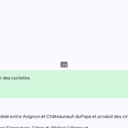
1
/
4
r des cyclistes.
ide entre Avignon et Châteauneuf-duPape et produit des vins 
es Signargues, Côtes du Rhône Villages et