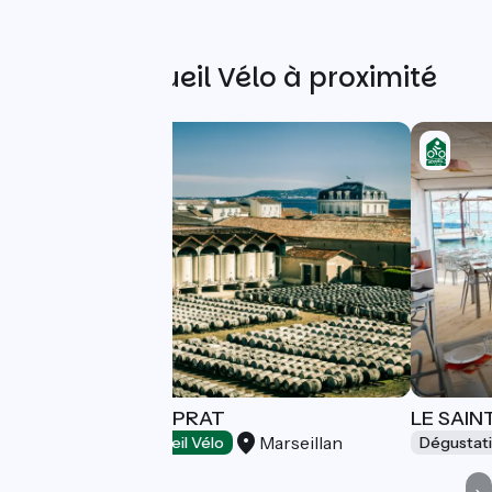
Autres Accueil Vélo à proximité
MAISON NOILLY PRAT
LE SAIN
Marseillan
Dégustation
Accueil Vélo
Dégustat