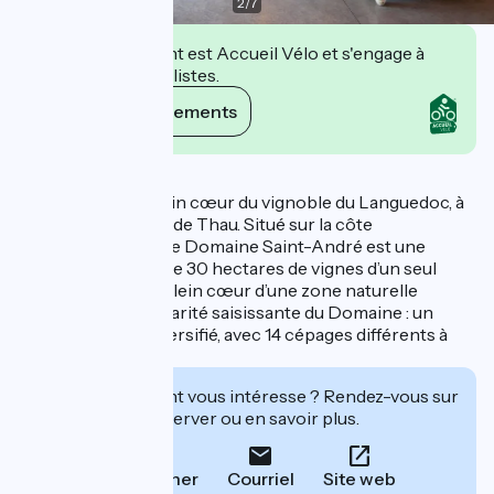
2
/
7
Cet établissement est Accueil Vélo et s'engage à
accueillir des cyclistes.
Voir ses engagements
Description
Evadez-vous en plein cœur du vignoble du Languedoc, à
deux pas du Bassin de Thau. Situé sur la côte
Méditerranéenne, le Domaine Saint-André est une
propriété viticole de 30 hectares de vignes d’un seul
tenant, nichée en plein cœur d’une zone naturelle
préservée. Particularité saisissante du Domaine : un
encépagement diversifié, avec 14 cépages différents à
découvrir.
Cet établissement vous intéresse ? Rendez-vous sur
leur site pour réserver ou en savoir plus.
Téléphoner
Courriel
Site web