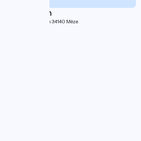
Localisation
Route de Marseillan 34140 Mèze