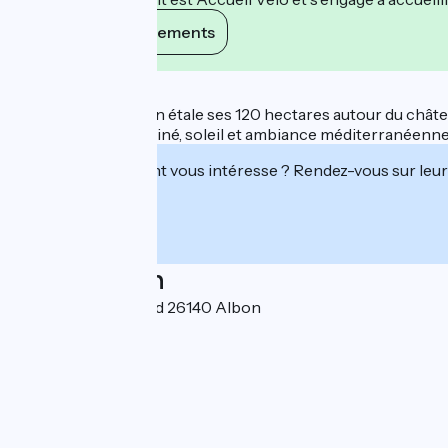
Voir ses engagements
Description
Le parcours d'Albon étale ses 120 hectares autour du châtea
parcours bien dessiné, soleil et ambiance méditerranéenne, f
Cet établissement vous intéresse ? Rendez-vous sur leur 
Localisation
410 route de Senaud 26140 Albon