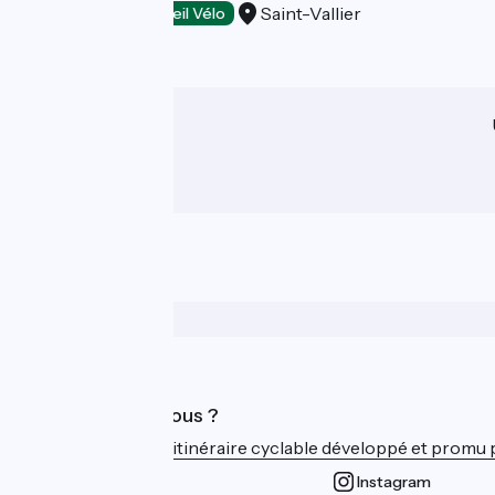
Saint-Vallier
Dégustation
Accueil Vélo
Qui sommes-nous ?
ViaRhôna est un itinéraire cyclable développé et promu par
Instagram