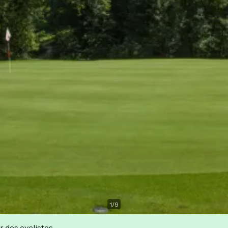
1
/
9
r des cyclistes.