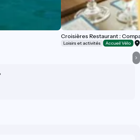
Croisières Restaurant : Compa
Loisirs et activités
Accueil Vélo
?