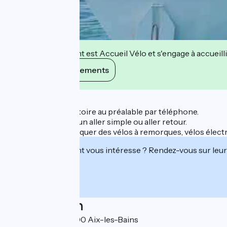
Cet établissement est Accueil Vélo et s'engage à accueilli
Voir ses engagements
Description
Réservation obligatoire au préalable par téléphone.
Possibilité de faire un aller simple ou aller retour.
Possibilité d'embarquer des vélos à remorques, vélos élect
Cet établissement vous intéresse ? Rendez-vous sur leur 
Localisation
Le Grand Port 73100 Aix-les-Bains