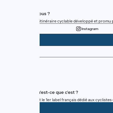
Qui sommes-nous ?
ViaRhôna est un itinéraire cyclable développé et promu par
Instagram
Espace Presse
Espace Pro
FAQ
Accueil Vélo qu'est-ce que c'est ?
Accueil Vélo c'est le 1er label français dédié aux cycliste