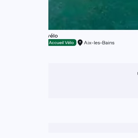
Navette bateau vélo
Aix-les-Bains
Loisirs et activités
Accueil Vélo