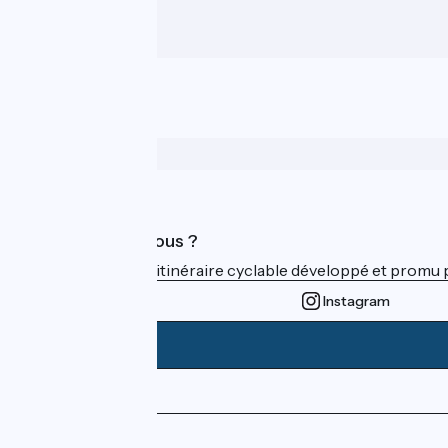
Qui sommes-nous ?
ViaRhôna est un itinéraire cyclable développé et promu par
Instagram
Espace Presse
Espace Pro