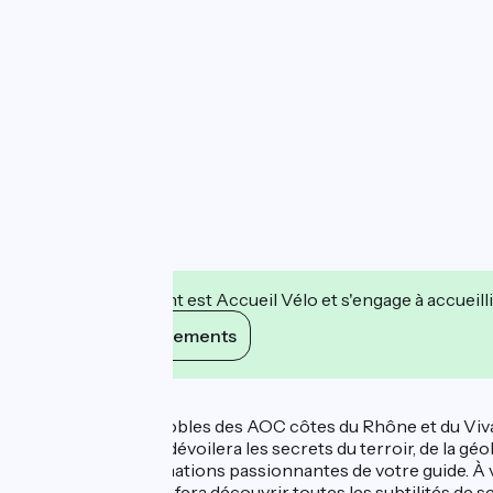
Cet établissement est Accueil Vélo et s'engage à accueilli
Voir ses engagements
Description
Parcourez les vignobles des AOC côtes du Rhône et du Vivar
expérimenté vous dévoilera les secrets du terroir, de la géo
vignes et les informations passionnantes de votre guide. À
passionné qui vous fera découvrir toutes les subtilités de se