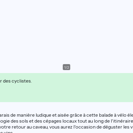
1
/
2
r des cyclistes.
ais de manière ludique et aisée grâce à cette balade à vélo él
logie des sols et des cépages locaux tout au long de l'itinérai
 votre retour au caveau, vous aurez l'occasion de déguster l
s vins.