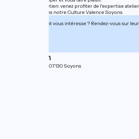
Casse, panne, entretien: venez profiter de l'expertise ateli
Alors à très vite dans notre Culture Valence Soyons
Cet établissement vous intéresse ? Rendez-vous sur leur 
Localisation
Z.C. Les Freydières 07130 Soyons