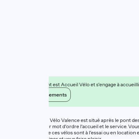
Cet établissement est Accueil Vélo et s'engage à accueilli
Voir ses engagements
Description
Le magasin Culture Vélo Valence est situé après le pont des
s'y activent ont pour mot d'ordre l'accueil et le service. Vous t
cargo . Beaucoup de ces vélos sont à l'essai ou en location 
Tout pour vous équiper et vous faire plaisir.