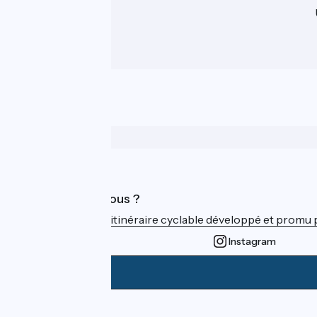
Qui sommes-nous ?
ViaRhôna est un itinéraire cyclable développé et promu par
Instagram