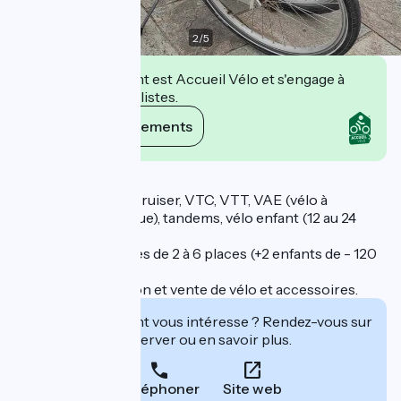
2
/
5
Cet établissement est Accueil Vélo et s'engage à
accueillir des cyclistes.
Voir ses engagements
Description
Location de vélo : Cruiser, VTC, VTT, VAE (vélo à
assistance électrique), tandems, vélo enfant (12 au 24
pouces)...
Location de Rosalies de 2 à 6 places (+2 enfants de - 120
cm).
Atelier de réparation et vente de vélo et accessoires.
Cet établissement vous intéresse ? Rendez-vous sur
leur site pour réserver ou en savoir plus.
Téléphoner
Site web