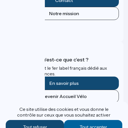
Contact
Notre mission
Espace Presse
Espace Pro
FAQ
Accueil Vélo qu'est-ce que c'est ?
Accueil Vélo c'est le 1er label français dédié aux
cyclistes en vacances.
En savoir plus
Devenir Accueil Vélo
Ce site utilise des cookies et vous donne le
Financé dans le cadre de Destination France
contrôle sur ceux que vous souhaitez activer
Tout refuser
Tout accepter