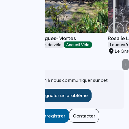
Stations Bee's Aigues-Mortes
Rosalie 
Loueurs/réparateurs de vélo
Accueil Vélo
Loueurs/r
Aigues-Mortes
Le Gra
Une information à nous communiquer sur cet
établissement ?
Signaler un problème
Enregistrer
Contacter