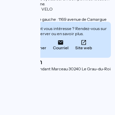
pour explorer la zone.
Labelisé : ACCUEIL VELO
Autre adresse / rive gauche : 1169 avenue de Camargue
Cet établissement vous intéresse ? Rendez-vous sur
leur site pour réserver ou en savoir plus.
Téléphoner
Courriel
Site web
Localisation
4bis rue du commandant Marceau 30240 Le Grau-du-Roi