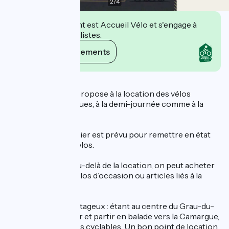
2
/
4
Cet établissement est Accueil Vélo et s'engage à
accueillir des cyclistes.
Voir ses engagements
Description
Le Grau vélo vous propose à la location des vélos
simples ou électriques, à la demi-journée comme à la
journée.
Réparation : un atelier est prévu pour remettre en état
ou entretenir les vélos.
Vente/occasion : au-delà de la location, on peut acheter
des accessoires, vélos d’occasion ou articles liés à la
pêche.
Emplacement avantageux : étant au centre du Grau-du-
Roi, idéal pour louer et partir en balade vers la Camargue,
la plage ou les pistes cyclables. Un bon point de location