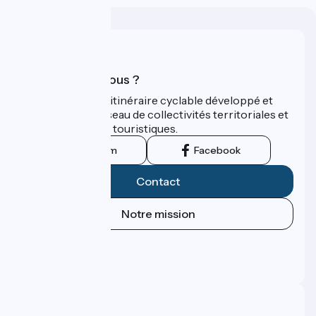
Qui sommes-nous ?
ViaRhôna est un itinéraire cyclable développé et
promu par un réseau de collectivités territoriales et
leurs institutions touristiques.
Instagram
Facebook
Contact
Notre mission
Espace Presse
Espace Pro
FAQ