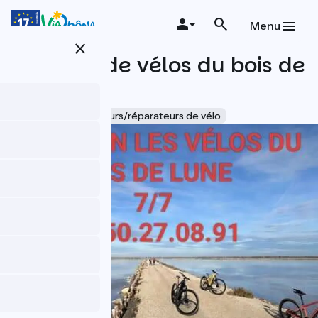
Aller
au
Menu
contenu
close
principal
Location de vélos du bois de
lune
Accueil Vélo
Loueurs/réparateurs de vélo