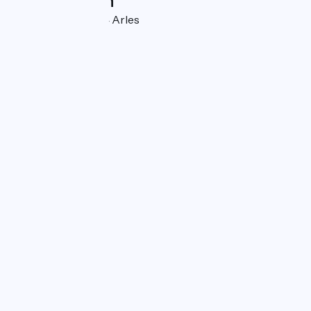
Localisation
18 rue d'Arles 13104 Arles