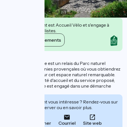
2
/
3
Cet établissement est Accueil Vélo et s'engage à
accueillir des cyclistes.
Voir ses engagements
Description
L'Office de Tourisme est un relais du Parc naturel
régional des Baronnies provençales où vous obtiendrez
des informations sur cet espace naturel remarquable.
Soucieux de la qualité d'accueil et du service proposé,
l'Office de Tourisme est engagé dans une démarche
qualité depuis 2013.
Cet établissement vous intéresse ? Rendez-vous sur
leur site pour réserver ou en savoir plus.
Téléphoner
Courriel
Site web