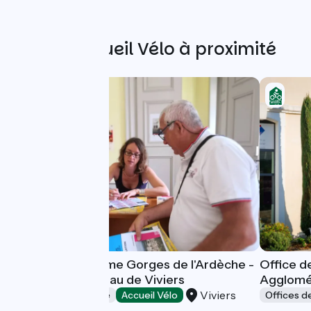
Autres Accueil Vélo à proximité
Office de Tourisme Gorges de l'Ardèche -
Office d
Pont d'Arc - Bureau de Viviers
Agglomé
Viviers
Offices de Tourisme
Accueil Vélo
Offices d