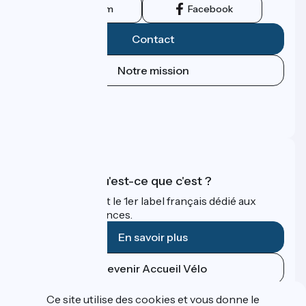
Instagram
Facebook
Contact
Notre mission
Espace Presse
Espace Pro
FAQ
Accueil Vélo qu'est-ce que c'est ?
Accueil Vélo c'est le 1er label français dédié aux
cyclistes en vacances.
En savoir plus
Devenir Accueil Vélo
Ce site utilise des cookies et vous donne le
Financé dans le cadre de Destination France