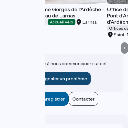
Office de Tourisme Gorges de l'Ardèche -
Office d
Pont d'Arc - Bureau de Larnas
Pont d'A
d'Ardèc
Larnas
Offices de Tourisme
Accueil Vélo
Offices d
Saint-
Une information à nous communiquer sur cet
établissement ?
Signaler un problème
Enregistrer
Contacter