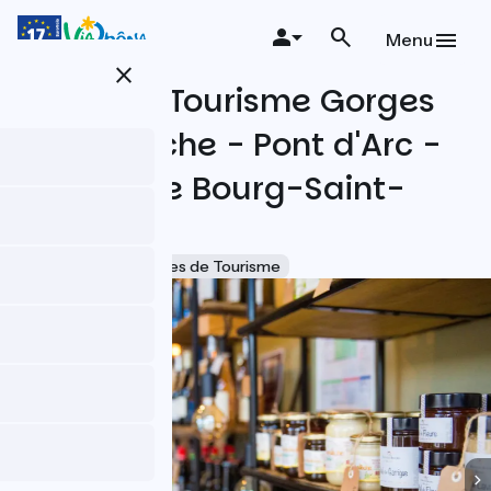
Aller
au
Menu
contenu
close
principal
Office de Tourisme Gorges
de l'Ardèche - Pont d'Arc -
Bureau de Bourg-Saint-
Andéol
Accueil Vélo
Offices de Tourisme