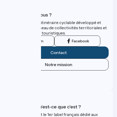
Qui sommes-nous ?
ViaRhôna est un itinéraire cyclable développé et
promu par un réseau de collectivités territoriales et
leurs institutions touristiques.
Instagram
Facebook
Contact
Notre mission
Espace Presse
Espace Pro
FAQ
Accueil Vélo qu'est-ce que c'est ?
Accueil Vélo c'est le 1er label français dédié aux