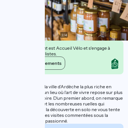
2
/
4
Cet établissement est Accueil Vélo et s'engage à
accueillir des cyclistes.
Voir ses engagements
Description
A la découverte de la ville d’Ardèche la plus riche en
patrimoine classé, un lieu où l’art de vivre repose sur plus
de 2000 ans d’histoire. D’un premier abord, on remarque
l’imposante église et les nombreuses ruelles qui
sillonnent la ville...Si la découverte en solo ne vous tente
guère, optez pour des visites commentées sous la
houlette d’un guide passionné.