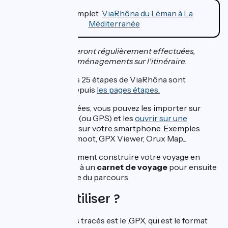
Le tracé complet
ViaRhôna du Léman à La
Méditerranée
Des mises à jours seront régulièrement effectuées,
compte tenu des aménagements sur l'itinéraire.
Les traces GPX des 25 étapes de ViaRhôna sont
téléchargeables depuis
les pages étapes.
Une fois téléchargées, vous pouvez les importer sur
votre smartphone (ou GPS) et les
ouvrir sur une
application dédiée
sur votre smartphone. Exemples
d'applications : Komoot, GPX Viewer, Orux Map...
Vous pouvez également construire votre voyage en
ajoutant les étapes à un
carnet de voyage
pour ensuite
télécharger la trace du parcours
Quel GPS utiliser ?
Le format des tracés est le .GPX, qui est le format