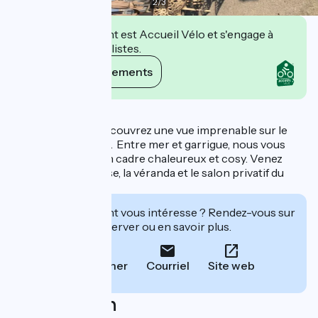
2
/
3
Cet établissement est Accueil Vélo et s'engage à
accueillir des cyclistes.
Voir ses engagements
Description
Au bord de l’eau, découvrez une vue imprenable sur le
port de Frontignan. Entre mer et garrigue, nous vous
accueillons dans un cadre chaleureux et cosy. Venez
découvrir la terrasse, la véranda et le salon privatif du
restaurant le MG.
Cet établissement vous intéresse ? Rendez-vous sur
leur site pour réserver ou en savoir plus.
Téléphoner
Courriel
Site web
Localisation