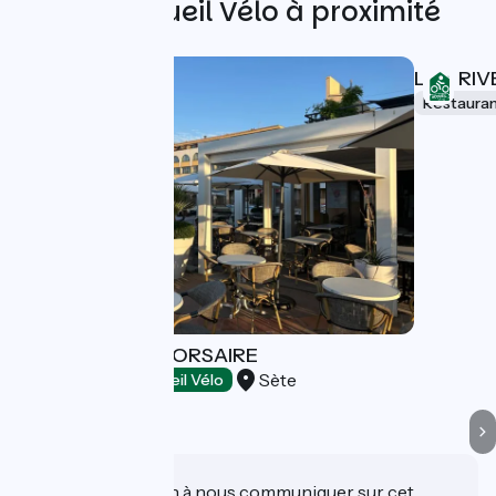
Autres Accueil Vélo à proximité
LE 7 RIV
Restaura
BRASSERIE LE CORSAIRE
Sète
Restaurants
Accueil Vélo
Une information à nous communiquer sur cet