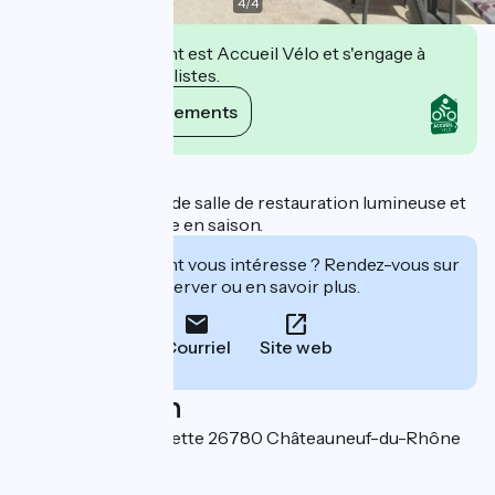
4
/
4
Cet établissement est Accueil Vélo et s'engage à
accueillir des cyclistes.
Voir ses engagements
Description
Profitez d'une grande salle de restauration lumineuse et
d'une vaste terrasse en saison.
Cet établissement vous intéresse ? Rendez-vous sur
leur site pour réserver ou en savoir plus.
Courriel
Site web
Localisation
3, place de la Grangette 26780 Châteauneuf-du-Rhône