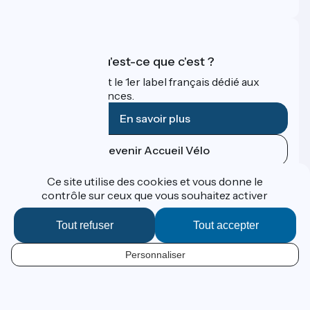
Accueil Vélo qu'est-ce que c'est ?
Accueil Vélo c'est le 1er label français dédié aux
cyclistes en vacances.
En savoir plus
Devenir Accueil Vélo
Ce site utilise des cookies et vous donne le
Financé dans le cadre de Destination France
contrôle sur ceux que vous souhaitez activer
Tout refuser
Tout accepter
Contact
Personnaliser
Données personnelles
FR
Espace Presse
Mentions légales
Options de carte
Réalisation :
StudioJuillet
et
France Vélo Tourisme